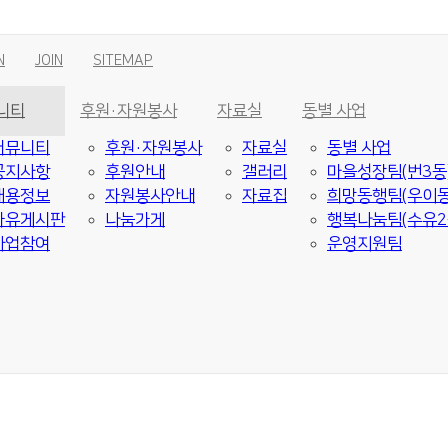
N
JOIN
SITEMAP
니티
후원·자원봉사
자료실
동별 사업
커뮤니티
후원·자원봉사
자료실
동별 사업
공지사항
후원안내
갤러리
마을성장팀(번3동
채용정보
자원봉사안내
자료집
희망동행팀(우이동
자유게시판
나눔가게
행복나눔팀(수유2
사업참여
운영지원팀