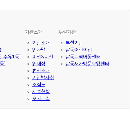
기관소개
부설기관
기관소개
부설기관
)
인사말
삼동어린이집
·수유1동)
미션&비전
삼동지역아동센터
동)
인재상
삼동재가방문요양센터
법인소개
기관발자취
조직도
시설현황
오시는길