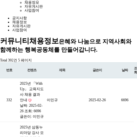
채용정보
자유게시판
사업참여
공지사항
채용정보
자유게시판
사업참여
커뮤니티
채용정보
은혜와 나눔으로 지역사회와
함께하는 행복공동체를 만들어갑니다.
Total 392건
5 페이지
조
번호
컨텐츠
제목
글쓴이
날짜
회
2025년 「With
Up」 교육지도
사 채용 결과
332
안내
이민규
2025-02-26
6696
날짜: 2025-02-
26
조회: 6696
글쓴이:
이민규
2025년 삼동누
리마당 강사 모