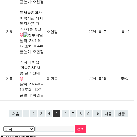
글쓴이:
오현정
북서울종합사
회복지관 사회
복지사(정규
직) 채용 공고
319
오현정
2024-10-17
10440
날짜: 2024-10-
17
조회: 10440
글쓴이:
오현정
키다리 학습
'학습강사' 채
용 결과 안내
318
이민규
2024-10-16
9987
날짜: 2024-10-
16
조회: 9987
글쓴이:
이민규
처음
1
2
3
4
5
6
7
8
9
10
다음
맨끝