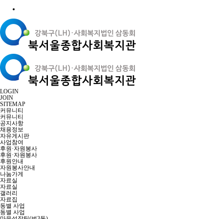
LOGIN
JOIN
SITEMAP
커뮤니티
커뮤니티
공지사항
채용정보
자유게시판
사업참여
후원·자원봉사
후원·자원봉사
후원안내
자원봉사안내
나눔가게
자료실
자료실
갤러리
자료집
동별 사업
동별 사업
마을성장팀(번3동)