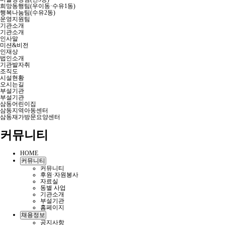
희망동행팀(우이동·수유1동)
행복나눔팀(수유2동)
운영지원팀
기관소개
기관소개
인사말
미션&비전
인재상
법인소개
기관발자취
조직도
시설현황
오시는길
부설기관
부설기관
삼동어린이집
삼동지역아동센터
삼동재가방문요양센터
커뮤니티
HOME
커뮤니티
커뮤니티
후원·자원봉사
자료실
동별 사업
기관소개
부설기관
홈페이지
채용정보
공지사항