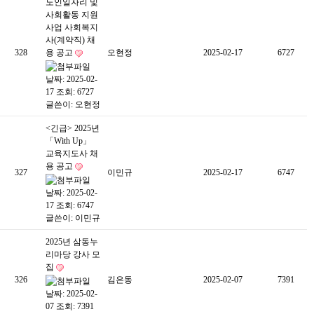
노인일자리 및
사회활동 지원
사업 사회복지
사(계약직) 채
328
용 공고
오현정
2025-02-17
6727
날짜: 2025-02-
17
조회: 6727
글쓴이:
오현정
<긴급> 2025년
「With Up」
교육지도사 채
용 공고
327
이민규
2025-02-17
6747
날짜: 2025-02-
17
조회: 6747
글쓴이:
이민규
2025년 삼동누
리마당 강사 모
집
326
김은동
2025-02-07
7391
날짜: 2025-02-
07
조회: 7391