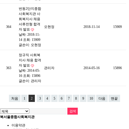
번동2단지종합
사회복지관 사
회복지사 채용
서류전형 합격
364
오현정
2018-11-14
15909
자 발표
날짜: 2018-11-
14
조회: 15909
글쓴이:
오현정
정규직 사회복
지사 채용 합격
자 발표
363
관리자
2014-05-16
15896
날짜: 2014-05-
16
조회: 15896
글쓴이:
관리자
처음
1
2
3
4
5
6
7
8
9
10
다음
맨끝
북서울종합사회복지관
이용약관