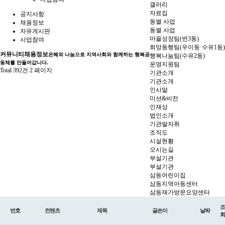
갤러리
자료집
공지사항
동별 사업
채용정보
동별 사업
자유게시판
마을성장팀(번3동)
사업참여
희망동행팀(우이동·수유1동)
커뮤니티
채용정보
은혜와 나눔으로 지역사회와 함께하는 행복공
행복나눔팀(수유2동)
동체를 만들어갑니다.
운영지원팀
Total 392건
2 페이지
기관소개
기관소개
인사말
미션&비전
인재상
법인소개
기관발자취
조직도
시설현황
오시는길
부설기관
부설기관
삼동어린이집
삼동지역아동센터
삼동재가방문요양센터
조
번호
컨텐츠
제목
글쓴이
날짜
회