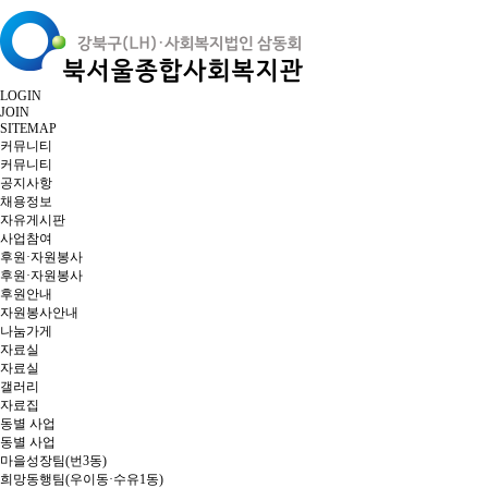
LOGIN
JOIN
SITEMAP
커뮤니티
커뮤니티
공지사항
채용정보
자유게시판
사업참여
후원·자원봉사
후원·자원봉사
후원안내
자원봉사안내
나눔가게
자료실
자료실
갤러리
자료집
동별 사업
동별 사업
마을성장팀(번3동)
희망동행팀(우이동·수유1동)