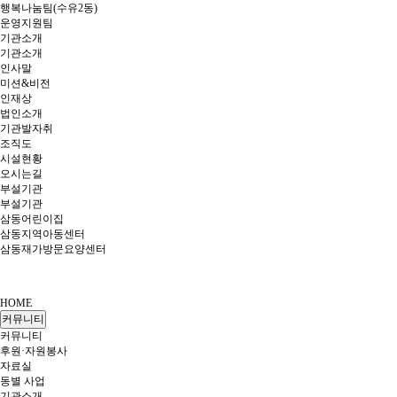
행복나눔팀(수유2동)
운영지원팀
기관소개
기관소개
인사말
미션&비전
인재상
법인소개
기관발자취
조직도
시설현황
오시는길
부설기관
부설기관
삼동어린이집
삼동지역아동센터
삼동재가방문요양센터
HOME
커뮤니티
커뮤니티
후원·자원봉사
자료실
동별 사업
기관소개