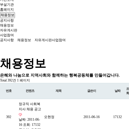
부설기관
홈페이지
채용정보
공지사항
채용정보
자유게시판
사업참여
공지사항
채용정보
자유게시판
사업참여
채용정보
은혜와 나눔으로 지역사회와 함께하는 행복공동체를 만들어갑니다.
Total 392건
1 페이지
조
번호
컨텐츠
제목
글쓴이
날짜
회
정규직 사회복
지사 채용 공고
392
오현정
2011-06-16
17132
날짜: 2011-06-
16
조회: 17132