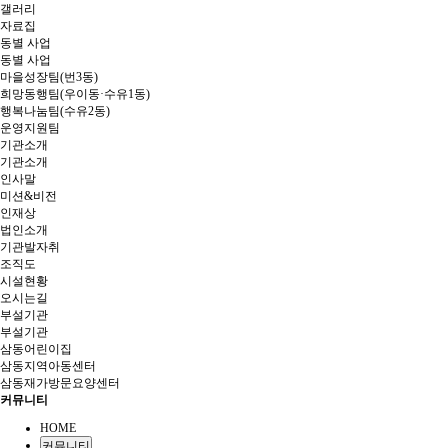
갤러리
자료집
동별 사업
동별 사업
마을성장팀(번3동)
희망동행팀(우이동·수유1동)
행복나눔팀(수유2동)
운영지원팀
기관소개
기관소개
인사말
미션&비전
인재상
법인소개
기관발자취
조직도
시설현황
오시는길
부설기관
부설기관
삼동어린이집
삼동지역아동센터
삼동재가방문요양센터
커뮤니티
HOME
커뮤니티