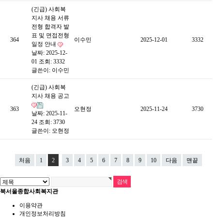
(긴급) 사회복
지사 채용 서류
전형 합격자 발
표 및 면접전형
364
이수민
2025-12-01
3332
일정 안내
날짜: 2025-12-
01
조회: 3332
글쓴이:
이수민
(긴급) 사회복
지사 채용 공고
363
오현정
2025-11-24
3730
날짜: 2025-11-
24
조회: 3730
글쓴이:
오현정
처음
1
2
3
4
5
6
7
8
9
10
다음
맨끝
북서울종합사회복지관
이용약관
개인정보처리방침