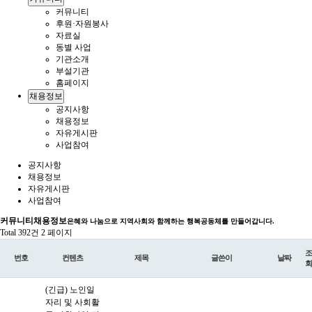
커뮤니티
후원·자원봉사
자료실
동별 사업
기관소개
부설기관
홈페이지
채용정보
공지사항
채용정보
자유게시판
사업참여
공지사항
채용정보
자유게시판
사업참여
커뮤니티
채용정보
은혜와 나눔으로 지역사회와 함께하는 행복공동체를 만들어갑니다.
Total 392건
2 페이지
조
번호
컨텐츠
제목
글쓴이
날짜
회
(긴급) 노인일
자리 및 사회활