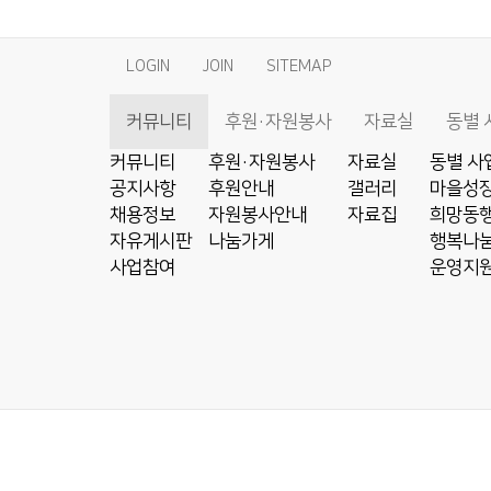
LOGIN
JOIN
SITEMAP
커뮤니티
후원·자원봉사
자료실
동별 
커뮤니티
후원·자원봉사
자료실
동별 사
공지사항
후원안내
갤러리
마을성장
채용정보
자원봉사안내
자료집
희망동행
자유게시판
나눔가게
행복나눔
사업참여
운영지