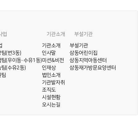
사업
기관소개
부설기관
업
기관소개
부설기관
팀(번3동)
인사말
삼동어린이집
팀(우이동·수유1동)
미션&비전
삼동지역아동센터
팀(수유2동)
인재상
삼동재가방문요양센터
원팀
법인소개
기관발자취
조직도
시설현황
오시는길