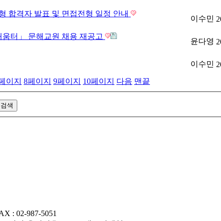
형 합격자 발표 및 면접전형 일정 안내
이수민
2
망배움터」 문해교원 채용 재공고
윤다영
2
이수민
2
페이지
8
페이지
9
페이지
10
페이지
다음
맨끝
AX : 02-987-5051