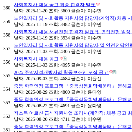
사회복지사 채용 공고 최종 합격자 발표
360
날짜: 2025-11-20
조회: 3600
글쓴이:
이수민
노인일자리 및 사회활동 지원사업 담당자(계약직) 채용 
359
날짜: 2025-11-19
조회: 3482
글쓴이:
이수민
사회복지사 채용 서류전형 합격자 발표 및 면접전형 일정
358
날짜: 2025-11-19
조회: 3534
글쓴이:
이수민
노인일자리 및 사회활동 지원사업 담당자 및 안전전담인력
357
날짜: 2025-11-03
조회: 4305
글쓴이:
이수민
사회복지사 채용 공고
356
날짜: 2025-11-03
조회: 4095
글쓴이:
이수민
2025 주말시설개방사업 활동보조인 모집 공고
355
날짜: 2025-09-03
조회: 4684
글쓴이:
이윤선
중등 학력인정 프로그램 「중등삼동희망배움터」 문해교원
354
날짜: 2025-08-29
조회: 4800
글쓴이:
윤다영
중등 학력인정 프로그램 「중등삼동희망배움터」 문해교원
353
날짜: 2025-08-22
조회: 4691
글쓴이:
윤다영
저소득 어르신 급식지원사업 조리사(계약직) 채용 공고 
352
날짜: 2025-08-20
조회: 4711
글쓴이:
이수민
중등 학력인정 프로그램 「중등삼동희망배움터」 문해교원
351