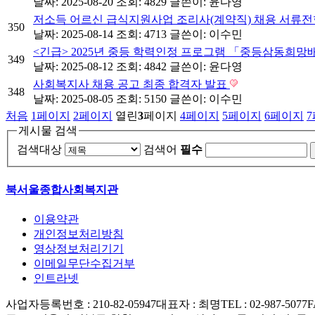
날짜: 2025-08-20
조회: 4829
글쓴이:
윤다영
저소득 어르신 급식지원사업 조리사(계약직) 채용 서류전
350
날짜: 2025-08-14
조회: 4713
글쓴이:
이수민
<긴급> 2025년 중등 학력인정 프로그램 「중등삼동희
349
날짜: 2025-08-12
조회: 4842
글쓴이:
윤다영
사회복지사 채용 공고 최종 합격자 발표
348
날짜: 2025-08-05
조회: 5150
글쓴이:
이수민
처음
1
페이지
2
페이지
열린
3
페이지
4
페이지
5
페이지
6
페이지
7
게시물 검색
검색대상
검색어
필수
북서울종합사회복지관
이용약관
개인정보처리방침
영상정보처리기기
이메일무단수집거부
인트라넷
사업자등록번호 : 210-82-05947
대표자 : 최명
TEL : 02-987-5077
F