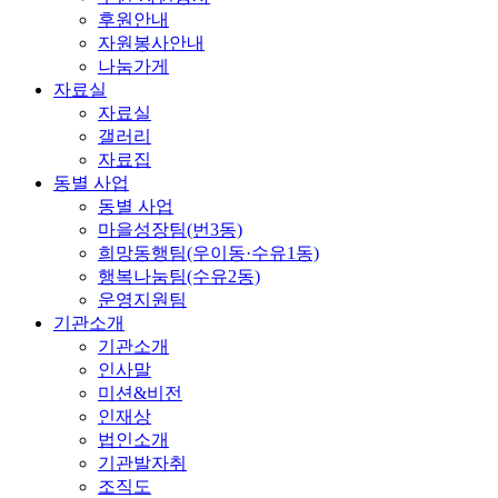
후원안내
자원봉사안내
나눔가게
자료실
자료실
갤러리
자료집
동별 사업
동별 사업
마을성장팀(번3동)
희망동행팀(우이동·수유1동)
행복나눔팀(수유2동)
운영지원팀
기관소개
기관소개
인사말
미션&비전
인재상
법인소개
기관발자취
조직도