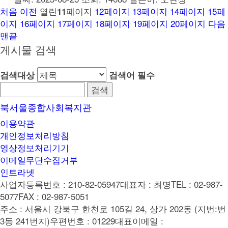
처음
이전
열린
페이지
12
페이지
13
페이지
14
페이지
15
페
11
이지
16
페이지
17
페이지
18
페이지
19
페이지
20
페이지
다음
맨끝
게시물 검색
검색대상
검색어
필수
북서울종합사회복지관
이용약관
개인정보처리방침
영상정보처리기기
이메일무단수집거부
인트라넷
사업자등록번호 : 210-82-05947
대표자 : 최명
TEL : 02-987-
5077
FAX : 02-987-5051
주소 : 서울시 강북구 한천로 105길 24, 상가 202동 (지번:번
3동 241번지)
우편번호 : 01229
대표이메일 :