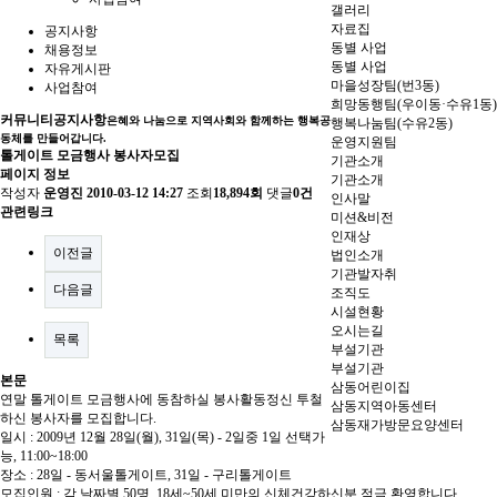
갤러리
자료집
공지사항
동별 사업
채용정보
동별 사업
자유게시판
마을성장팀(번3동)
사업참여
희망동행팀(우이동·수유1동)
커뮤니티
공지사항
은혜와 나눔으로 지역사회와 함께하는 행복공
행복나눔팀(수유2동)
동체를 만들어갑니다.
운영지원팀
톨게이트 모금행사 봉사자모집
기관소개
페이지 정보
기관소개
작성자
운영진
2010-03-12 14:27
조회
18,894회
댓글
0건
인사말
관련링크
미션&비전
인재상
이전글
법인소개
기관발자취
다음글
조직도
시설현황
오시는길
목록
부설기관
부설기관
본문
삼동어린이집
연말 톨게이트 모금행사에 동참하실 봉사활동정신 투철
삼동지역아동센터
하신 봉사자를 모집합니다.
삼동재가방문요양센터
일시 : 2009년 12월 28일(월), 31일(목) - 2일중 1일 선택가
능, 11:00~18:00
장소 : 28일 - 동서울톨게이트, 31일 - 구리톨게이트
모집인원 : 각 날짜별 50명, 18세~50세 미만의 신체건강하신분 적극 환영합니다.