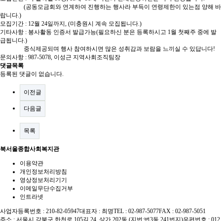
(공동모금회와 연계하여 진행하는 행사라 부득이 연령제한이 있는점 양해 바
랍니다.)
모집기간 : 12월 24일까지, (미충원시 계속 모집됩니다.)
기타사항 : 봉사활동 인증서 발급가능(필요하신 분은 등록하시고 1월 첫째주 중에 발
급됩니다.)
중식제공되며 행사 참여하시면 많은 성취감과 보람을 느끼실 수 있답니다!
문의사항 : 987-5078, 이성근 지역사회조직팀장
댓글목록
등록된 댓글이 없습니다.
이전글
다음글
목록
북서울종합사회복지관
이용약관
개인정보처리방침
영상정보처리기기
이메일무단수집거부
인트라넷
사업자등록번호 : 210-82-05947
대표자 : 최명
TEL : 02-987-5077
FAX : 02-987-5051
주소 : 서울시 강북구 한천로 105길 24, 상가 202동 (지번:번3동 241번지)
우편번호 : 012