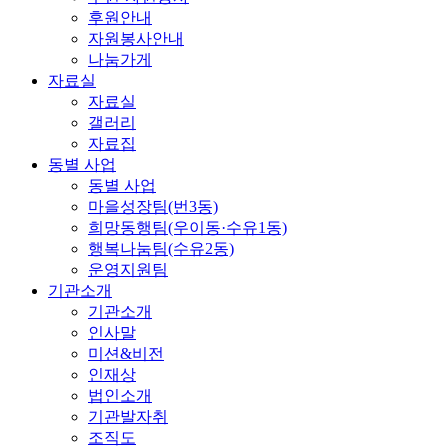
후원안내
자원봉사안내
나눔가게
자료실
자료실
갤러리
자료집
동별 사업
동별 사업
마을성장팀(번3동)
희망동행팀(우이동·수유1동)
행복나눔팀(수유2동)
운영지원팀
기관소개
기관소개
인사말
미션&비전
인재상
법인소개
기관발자취
조직도