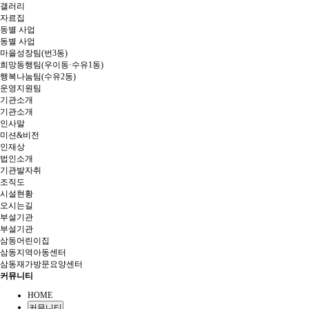
갤러리
자료집
동별 사업
동별 사업
마을성장팀(번3동)
희망동행팀(우이동·수유1동)
행복나눔팀(수유2동)
운영지원팀
기관소개
기관소개
인사말
미션&비전
인재상
법인소개
기관발자취
조직도
시설현황
오시는길
부설기관
부설기관
삼동어린이집
삼동지역아동센터
삼동재가방문요양센터
커뮤니티
HOME
커뮤니티