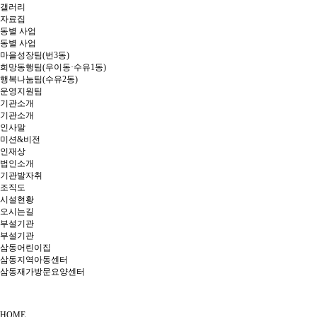
갤러리
자료집
동별 사업
동별 사업
마을성장팀(번3동)
희망동행팀(우이동·수유1동)
행복나눔팀(수유2동)
운영지원팀
기관소개
기관소개
인사말
미션&비전
인재상
법인소개
기관발자취
조직도
시설현황
오시는길
부설기관
부설기관
삼동어린이집
삼동지역아동센터
삼동재가방문요양센터
HOME