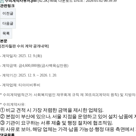
수의계약사유서.pdf
(42.2K)
60회 다운로드
DATE : 2026-01-02 06:59:59
관련링크
이전글
다음글
목록
본문
[전자칠판 수의 계약 공개내역]
-
계약일자
: 2025. 12. 9.(화
)
-
계약금액
:
금4,600,000원(금사백육십만원)
- 계약기간: 2025. 12. 9. ~ 2026. 1. 20.
-
계약업체
: 티아이비투비
* 수의계약법적근거
:
사회복지법인 재무회계 규칙 제
30
조의
2(
계약의 원칙
)
및 지방자
* 수의계약사유
:
①
비교 견적 시 가장 저렴한 금액을 제시한 업체임
.
②
본점이 부산에 있으나
,
서울 지점을 운영하고 있어 설치
·
납품에 
③
기관이 요구하는 서류 제출 및 행정 절차에 협조적임
.
위 사유로 보아
,
해당 업체는 가격
·
납품 가능성
·
행정 대응 측면에서
댓글목록