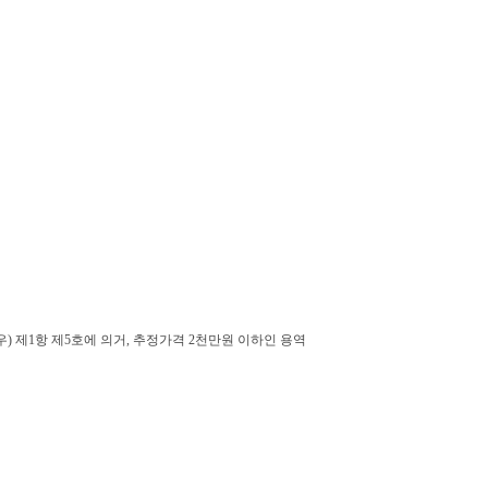
우
) 제1
항 제5호에 의거
,
추정가격
2
천만원 이하인 용역