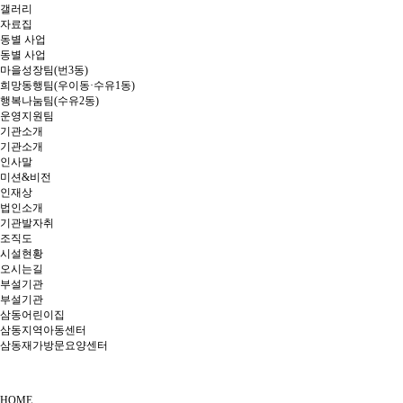
갤러리
자료집
동별 사업
동별 사업
마을성장팀(번3동)
희망동행팀(우이동·수유1동)
행복나눔팀(수유2동)
운영지원팀
기관소개
기관소개
인사말
미션&비전
인재상
법인소개
기관발자취
조직도
시설현황
오시는길
부설기관
부설기관
삼동어린이집
삼동지역아동센터
삼동재가방문요양센터
HOME