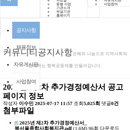
자료실
자유게시판
동별 사업
사업참여
기관소개
부설기관
홈페이지
공지사항
채용정보
커뮤니티
공지사항
은혜와 나눔으로 지역사회와
자유게시판
함께하는 행복공동체를 만들어갑니다.
사업참여
2025년 제2차 추가경정예산서 공고
페이지 정보
작성자
이수민
2025-07-17 11:57
조회
5,025회
댓글
0건
첨부파일
2025년 제2차 추가경정예산서_
북서울종합사회복지관.pdf
(1.6M)
96회 다운로드