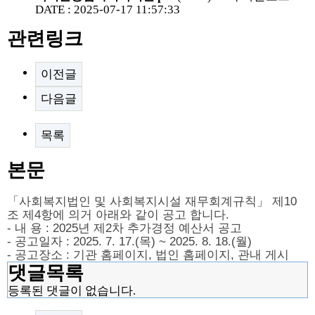
DATE : 2025-07-17 11:57:33
관련링크
이전글
다음글
목록
본문
「
사회복지법인 및 사회복지시설 재무회계규칙
」
제
10
조 제
4
항에 의거 아래와 같이 공고 합니다
.
-
내 용
: 2025
년 제2차 추가경정 예산서 공고
-
공고일자
: 2025. 7. 17.(목
) ~ 2025. 8. 18.(월
)
-
공고장소
:
기관 홈페이지
,
법인 홈페이지
,
관내 게시
댓글목록
등록된 댓글이 없습니다.