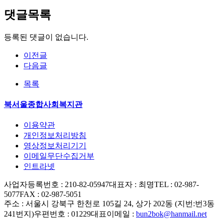
댓글목록
등록된 댓글이 없습니다.
이전글
다음글
목록
북서울종합사회복지관
이용약관
개인정보처리방침
영상정보처리기기
이메일무단수집거부
인트라넷
사업자등록번호 : 210-82-05947
대표자 : 최명
TEL : 02-987-
5077
FAX : 02-987-5051
주소 : 서울시 강북구 한천로 105길 24, 상가 202동 (지번:번3동
241번지)
우편번호 : 01229
대표이메일 :
bun2bok@hanmail.net