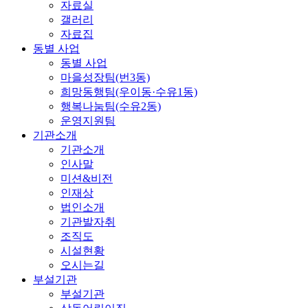
자료실
갤러리
자료집
동별 사업
동별 사업
마을성장팀(번3동)
희망동행팀(우이동·수유1동)
행복나눔팀(수유2동)
운영지원팀
기관소개
기관소개
인사말
미션&비전
인재상
법인소개
기관발자취
조직도
시설현황
오시는길
부설기관
부설기관