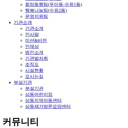
희망동행팀(우이동·수유1동)
행복나눔팀(수유2동)
운영지원팀
기관소개
기관소개
인사말
미션&비전
인재상
법인소개
기관발자취
조직도
시설현황
오시는길
부설기관
부설기관
삼동어린이집
삼동지역아동센터
삼동재가방문요양센터
커뮤니티