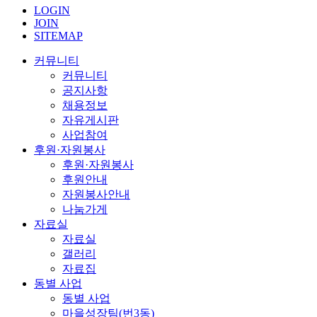
LOGIN
JOIN
SITEMAP
커뮤니티
커뮤니티
공지사항
채용정보
자유게시판
사업참여
후원·자원봉사
후원·자원봉사
후원안내
자원봉사안내
나눔가게
자료실
자료실
갤러리
자료집
동별 사업
동별 사업
마을성장팀(번3동)