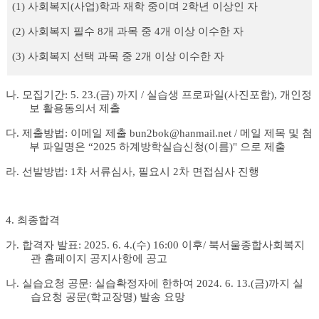
(1)
사회복지
(
사업
)
학과 재학 중이며 2
학년 이상인 자
(2)
사회복지 필수
8
개 과목 중
4
개 이상 이수한 자
(3)
사회복지 선택 과목 중
2
개 이상 이수한 자
나
.
모집기간
: 5. 23.(
금
)
까지
/
실습생 프로파일
(
사진포함
),
개인정
보 활용동의서 제출
다
.
제출방법
:
이메일 제출
bun2bok@hanmail.net /
메일 제목 및 첨
부 파일명은
“2025
하계방학실습신청
(
이름
)"
으로 제출
라
.
선발방법
: 1
차 서류심사
,
필요시
2
차 면접심사 진행
4.
최종합격
가
.
합격자 발표
: 2025. 6. 4.(수
) 16:00
이후
/ 북서울
종합사회복지
관 홈페이지 공지사항에 공고
나
.
실습요청 공문
:
실습확정자에 한하여
2024. 6. 13.(금
)
까지 실
습요청 공문
(
학교장명
)
발송 요망