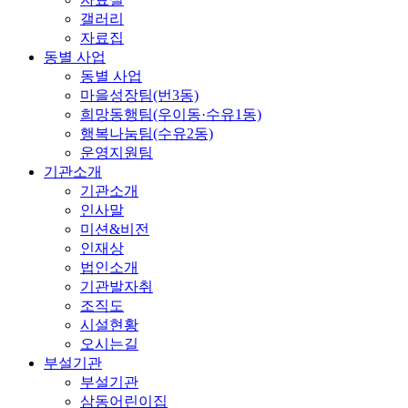
갤러리
자료집
동별 사업
동별 사업
마을성장팀(번3동)
희망동행팀(우이동·수유1동)
행복나눔팀(수유2동)
운영지원팀
기관소개
기관소개
인사말
미션&비전
인재상
법인소개
기관발자취
조직도
시설현황
오시는길
부설기관
부설기관
삼동어린이집