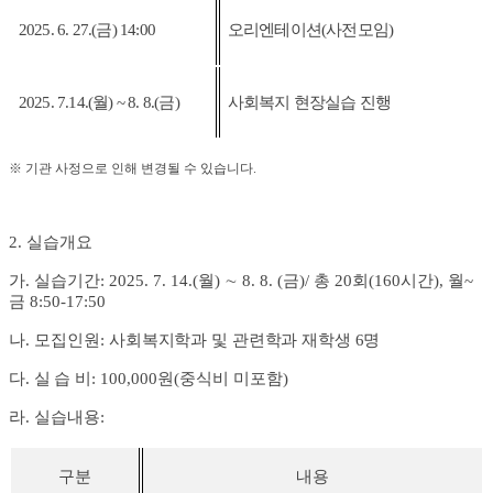
2025. 6. 27.(금
) 14:00
오리엔테이션
(
사전모임
)
2025. 7.14.(
월
) ~ 8. 8.(금
)
사회복지 현장실습 진행
※
기관 사정으로 인해 변경될 수 있습니다
.
2.
실습개요
가
.
실습기간
: 2025. 7. 14.(
월
)
∼
8. 8. (금
)/
총
20
회
(160
시간
),
월
~
금
8:50-17:50
나
.
모집인원
:
사회복지학과 및 관련학과 재학생
6
명
다
.
실 습 비
:
100,000
원
(
중식비 미포함
)
라
.
실습내용
:
구분
내용