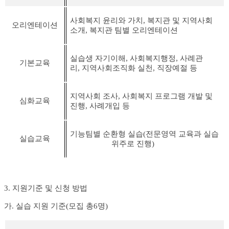
사회복지 윤리와 가치
,
복지관 및 지역사회
오리엔테이션
소개
,
복지관 팀별 오리엔테이션
실습생 자기이해
,
사회복지행정
,
사례관
기본교육
리
,
지역사회조직화 실천
,
직장예절 등
지역사회 조사
,
사회복지 프로그램 개발 및
심화교육
진행
,
사례개입 등
기능팀별 순환형 실습
(
전문영역 교육과 실습
실습교육
위주로 진행)
3. 지원기준 및
신청 방법
가
.
실습 지원 기준
(
모집 총
6
명
)