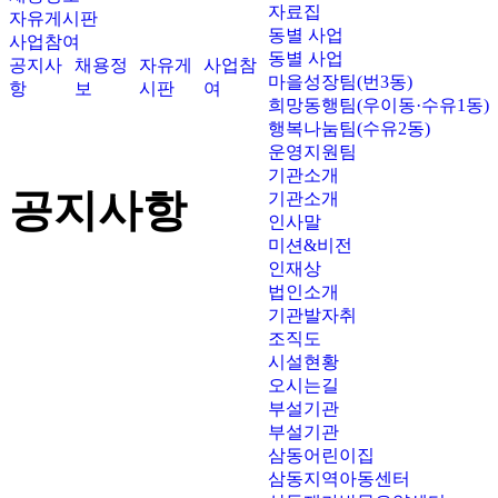
자료집
자유게시판
동별 사업
사업참여
동별 사업
공지사
채용정
자유게
사업참
마을성장팀(번3동)
항
보
시판
여
희망동행팀(우이동·수유1동)
행복나눔팀(수유2동)
운영지원팀
기관소개
공지사항
기관소개
인사말
미션&비전
인재상
법인소개
기관발자취
조직도
시설현황
오시는길
부설기관
부설기관
삼동어린이집
삼동지역아동센터