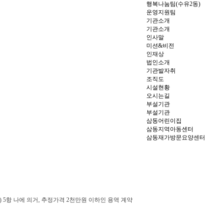
행복나눔팀(수유2동)
운영지원팀
기관소개
기관소개
인사말
미션&비전
인재상
법인소개
기관발자취
조직도
시설현황
오시는길
부설기관
부설기관
삼동어린이집
삼동지역아동센터
삼동재가방문요양센터
) 5
항 나에 의거, 추정가격
2
천만원 이하인 용역 계약