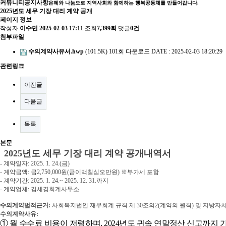
커뮤니티
공지사항
은혜와 나눔으로 지역사회와 함께하는 행복공동체를 만들어갑니다.
2025년도 세무 기장 대리 계약 공개
페이지 정보
작성자
이수민
2025-02-03 17:11
조회
7,399회
댓글
0건
첨부파일
수의계약사유서.hwp
(101.5K)
101회 다운로드
DATE : 2025-02-03 18:20:29
관련링크
이전글
다음글
목록
본문
2025
년도 세무 기장 대리 계약 공개내역서
-
계약일자
: 2025. 1. 24.(금)
-
계약금액
:
금
2,750,000
원
(
금이백칠십오만원
)
※
부가세 포함
- 계약기간
: 2025. 1. 24.
~ 2025. 12. 31.
까지
-
계약업체
: 김세경회계사무소
수의계약법적근거
:
사회복지법인 재무회계 규칙 제
30
조의
2(
계약의 원칙
)
및 지방자치
수의계약사유
:
①
월 수수료 비용이 저렴하며
, 2024
년도 귀속 연말정산 신고까지 