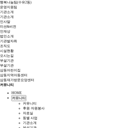
행복나눔팀(수유2동)
운영지원팀
기관소개
기관소개
인사말
미션&비전
인재상
법인소개
기관발자취
조직도
시설현황
오시는길
부설기관
부설기관
삼동어린이집
삼동지역아동센터
삼동재가방문요양센터
커뮤니티
HOME
커뮤니티
커뮤니티
후원·자원봉사
자료실
동별 사업
기관소개
부설기관