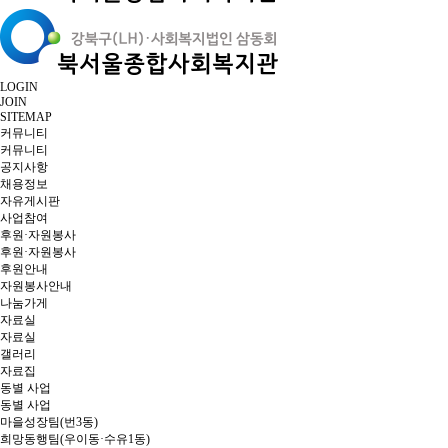
LOGIN
JOIN
SITEMAP
커뮤니티
커뮤니티
공지사항
채용정보
자유게시판
사업참여
후원·자원봉사
후원·자원봉사
후원안내
자원봉사안내
나눔가게
자료실
자료실
갤러리
자료집
동별 사업
동별 사업
마을성장팀(번3동)
희망동행팀(우이동·수유1동)