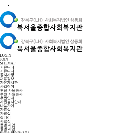
LOGIN
JOIN
SITEMAP
커뮤니티
커뮤니티
공지사항
채용정보
자유게시판
사업참여
후원·자원봉사
후원·자원봉사
후원안내
자원봉사안내
나눔가게
자료실
자료실
갤러리
자료집
동별 사업
동별 사업
마을성장팀(번3동)