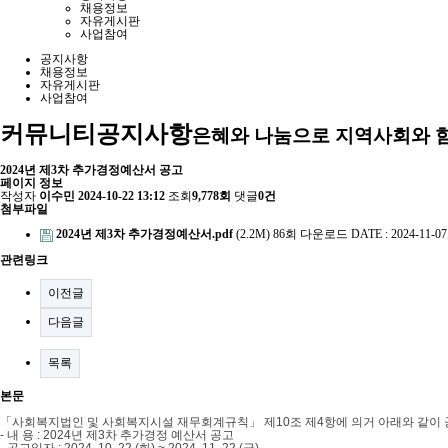
채용정보
자유게시판
사업참여
공지사항
채용정보
자유게시판
사업참여
커뮤니티
공지사항
은혜와 나눔으로 지역사회와 
2024년 제3차 추가경정예산서 공고
페이지 정보
작성자
이수민
2024-10-22 13:12
조회
9,778회
댓글
0건
첨부파일
2024년 제3차 추가경정예산서.pdf
(2.2M)
86회 다운로드
DATE : 2024-11-07
관련링크
이전글
다음글
목록
본문
「
사회복지법인 및 사회복지시설 재무회계규칙
」
제
10
조 제
4
항에 의거 아래와 같이
-
내 용
: 2024
년 제3차 추가경정 예산서 공고