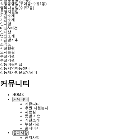
희망동행팀(우이동·수유1동)
행복나눔팀(수유2동)
운영지원팀
기관소개
기관소개
인사말
미션&비전
인재상
법인소개
기관발자취
조직도
시설현황
오시는길
부설기관
부설기관
삼동어린이집
삼동지역아동센터
삼동재가방문요양센터
커뮤니티
HOME
커뮤니티
커뮤니티
후원·자원봉사
자료실
동별 사업
기관소개
부설기관
홈페이지
공지사항
공지사항