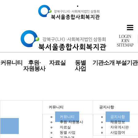
LOGIN
JOIN
SITEMAP
커뮤니티
후원·
자료실
동별
기관소개
부설기관
자원봉사
사업
커뮤니티
커뮤니티
공지사항
커뮤니티
공지사항
후원·자원봉사
채용정보
자료실
자유게시판
동별 사업
사업참여
기관소개