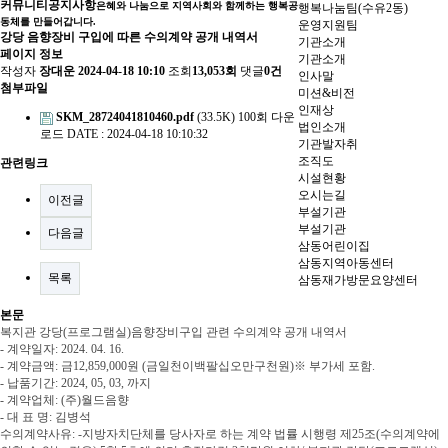
커뮤니티
공지사항
은혜와 나눔으로 지역사회와 함께하는 행복공
행복나눔팀(수유2동)
동체를 만들어갑니다.
운영지원팀
강당 음향장비 구입에 따른 수의계약 공개 내역서
기관소개
페이지 정보
기관소개
작성자
장대운
2024-04-18 10:10
조회
13,053회
댓글
0건
인사말
첨부파일
미션&비전
인재상
SKM_28724041810460.pdf
(33.5K)
100회 다운
법인소개
로드
DATE : 2024-04-18 10:10:32
기관발자취
조직도
관련링크
시설현황
오시는길
이전글
부설기관
부설기관
다음글
삼동어린이집
삼동지역아동센터
목록
삼동재가방문요양센터
본문
복지관 강당(프로그램실)음향장비구입 관련 수의계약 공개 내역서
- 계약일자
: 2024. 04. 16.
- 계약금액
:
금
12,859,000
원
(
금일천이백팔십오만구천원
)
※
부가세 포함
.
- 납품기간
: 2024, 05, 03,
까지
- 계약업체
:
(주)월드음향
- 대 표 명
: 김병석
수의계약사유
: -
지방자치단체를 당사자로 하는 계약 법률 시행령 제
25
조
(
수의계약에