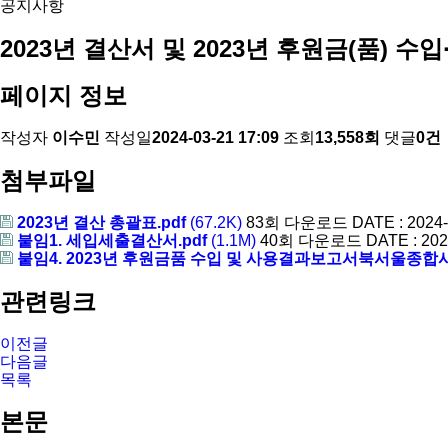
공지사항
2023년 결산서 및 2023년 후원금(품) 
페이지 정보
작성자
이수민
작성일
2024-03-21 17:09
조회
13,558회
댓글
0건
첨부파일
2023년 결산 총괄표.pdf
(67.2K)
83회 다운로드
DATE : 2024-
붙임1. 세입세출결산서.pdf
(1.1M)
40회 다운로드
DATE : 202
붙임4. 2023년 후원금품 수입 및 사용결과보고서북서울종합사
관련링크
이전글
다음글
목록
본문