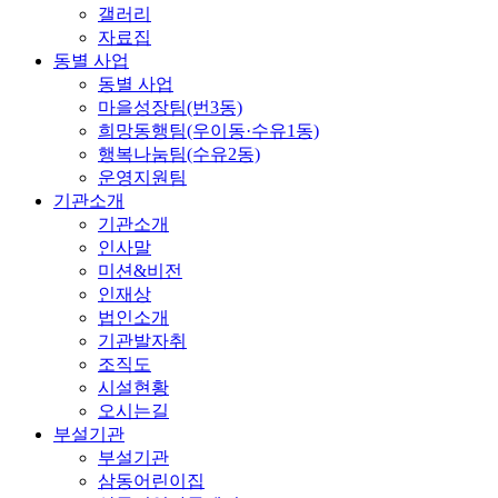
갤러리
자료집
동별 사업
동별 사업
마을성장팀(번3동)
희망동행팀(우이동·수유1동)
행복나눔팀(수유2동)
운영지원팀
기관소개
기관소개
인사말
미션&비전
인재상
법인소개
기관발자취
조직도
시설현황
오시는길
부설기관
부설기관
삼동어린이집