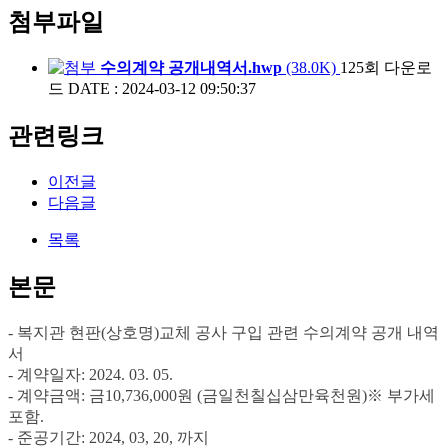
첨부파일
수의계약 공개내역서.hwp
(38.0K)
125회 다운로
드
DATE : 2024-03-12 09:50:37
관련링크
이전글
다음글
목록
본문
- 복지관 현판(상호명)교체 공사 구입 관련 수의계약 공개 내역
서
- 계약일자
: 2024. 03. 05.
- 계약금액
:
금
10,736,000
원
(
금일천칠십삼만육천원
)
※
부가세
포함
.
- 준공기간
: 2024, 03, 20,
까지