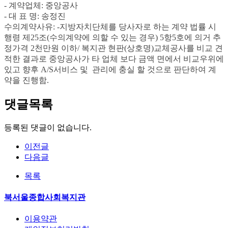
- 계약업체
:
중앙공사
- 대 표 명
: 송정진
수의계약사유
: -
지방자치단체를 당사자로 하는 계약 법률 시
행령 제
25
조
(
수의계약에 의할 수 있는 경우
) 5
항
5
호에 의거 추
정가격
2
천만원 이하
/
복지관 현판(상호명)교체공사를
비교 견
적한 결과로 중앙공사가 타 업체 보다 금액 면에서 비교우위에
있고 향후 A/S서비스 및 관리에 충실 할 것으로 판단하여 계
약을 진행함
.
댓글목록
등록된 댓글이 없습니다.
이전글
다음글
목록
북서울종합사회복지관
이용약관