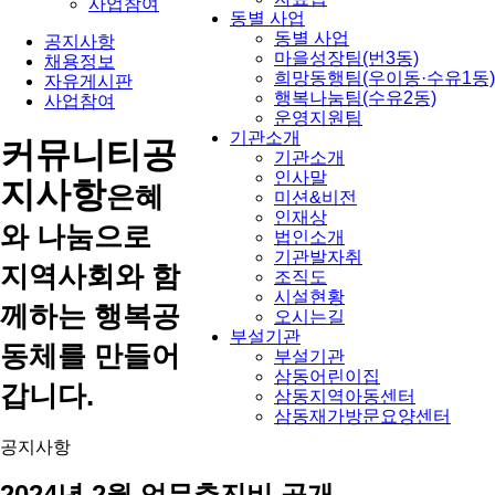
사업참여
동별 사업
동별 사업
공지사항
마을성장팀(번3동)
채용정보
희망동행팀(우이동·수유1동)
자유게시판
행복나눔팀(수유2동)
사업참여
운영지원팀
기관소개
커뮤니티
공
기관소개
인사말
지사항
은혜
미션&비전
인재상
와 나눔으로
법인소개
기관발자취
지역사회와 함
조직도
시설현황
께하는 행복공
오시는길
부설기관
동체를 만들어
부설기관
삼동어린이집
갑니다.
삼동지역아동센터
삼동재가방문요양센터
공지사항
2024년 2월 업무추진비 공개