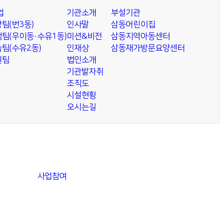
업
기관소개
부설기관
팀(번3동)
인사말
삼동어린이집
팀(우이동·수유1동)
미션&비전
삼동지역아동센터
팀(수유2동)
인재상
삼동재가방문요양센터
원팀
법인소개
기관발자취
조직도
시설현황
오시는길
사업참여