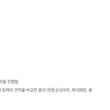
약을 진행함.
 업체의 견적을 비교한 결과 (번동싱싱마트, 복지매장, 용