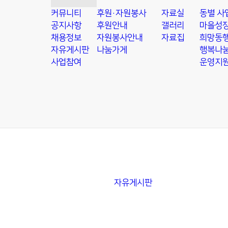
커뮤니티
후원·자원봉사
자료실
동별 사
공지사항
후원안내
갤러리
마을성장
채용정보
자원봉사안내
자료집
희망동행
자유게시판
나눔가게
행복나눔
사업참여
운영지
자유게시판