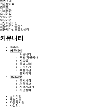
법인소개
기관발자취
조직도
시설현황
오시는길
부설기관
부설기관
삼동어린이집
삼동지역아동센터
삼동재가방문요양센터
커뮤니티
HOME
커뮤니티
커뮤니티
후원·자원봉사
자료실
동별 사업
기관소개
부설기관
홈페이지
공지사항
공지사항
채용정보
자유게시판
사업참여
공지사항
채용정보
자유게시판
사업참여