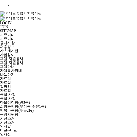
LOGIN
JOIN
SITEMAP
커뮤니티
커뮤니티
공지사항
채용정보
자유게시판
사업참여
후원·자원봉사
후원·자원봉사
후원안내
자원봉사안내
나눔가게
자료실
자료실
갤러리
자료집
동별 사업
동별 사업
마을성장팀(번3동)
희망동행팀(우이동·수유1동)
행복나눔팀(수유2동)
운영지원팀
기관소개
기관소개
인사말
미션&비전
인재상