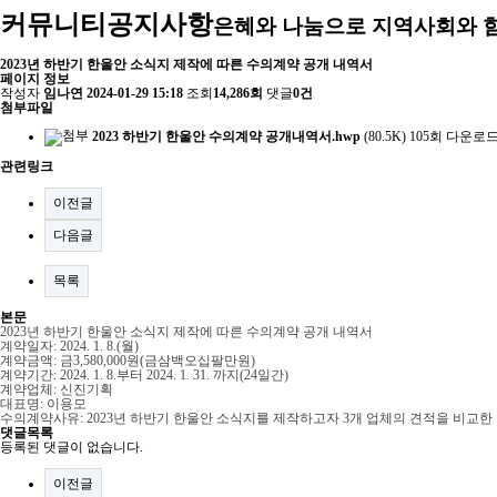
커뮤니티
공지사항
은혜와 나눔으로 지역사회와 
2023년 하반기 한울안 소식지 제작에 따른 수의계약 공개 내역서
페이지 정보
작성자
임나연
2024-01-29 15:18
조회
14,286회
댓글
0건
첨부파일
2023 하반기 한울안 수의계약 공개내역서.hwp
(80.5K)
105회 다운로
관련링크
이전글
다음글
목록
본문
2023년 하반기 한울안 소식지 제작에 따른 수의계약 공개 내역서
계약일자: 2024. 1. 8.(월)
계약금액: 금3,580,000원(금삼백오십팔만원)
계약기간: 2024. 1. 8.부터 2024. 1. 31. 까지(24일간)
계약업체: 신진기획
대표명: 이용모
수의계약사유: 2023년 하반기 한울안 소식지를 제작하고자 3개 업체의 견적을 비교
댓글목록
등록된 댓글이 없습니다.
이전글