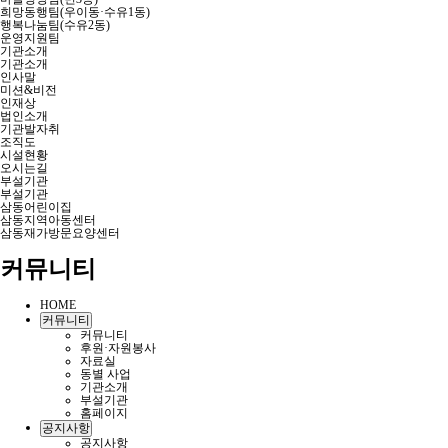
희망동행팀(우이동·수유1동)
행복나눔팀(수유2동)
운영지원팀
기관소개
기관소개
인사말
미션&비전
인재상
법인소개
기관발자취
조직도
시설현황
오시는길
부설기관
부설기관
삼동어린이집
삼동지역아동센터
삼동재가방문요양센터
커뮤니티
HOME
커뮤니티
커뮤니티
후원·자원봉사
자료실
동별 사업
기관소개
부설기관
홈페이지
공지사항
공지사항