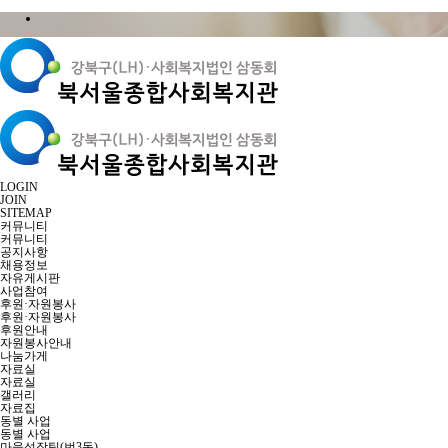
LOGIN
JOIN
SITEMAP
커뮤니티
커뮤니티
공지사항
채용정보
자유게시판
사업참여
후원·자원봉사
후원·자원봉사
후원안내
자원봉사안내
나눔가게
자료실
자료실
갤러리
자료집
동별 사업
동별 사업
마을성장팀(번3동)