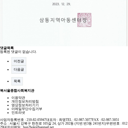
댓글목록
등록된 댓글이 없습니다.
이전글
다음글
목록
북서울종합사회복지관
이용약관
개인정보처리방침
영상정보처리기기
이메일무단수집거부
인트라넷
사업자등록번호 : 210-82-05947
대표자 : 최명
TEL : 02-987-5077
FAX : 02-987-5051
주소 : 서울시 강북구 한천로 105길 24, 상가 202동 (지번:번3동 241번지)
우편번호 : 012
29
대표이메일 :
bun2bok@hanmail.net