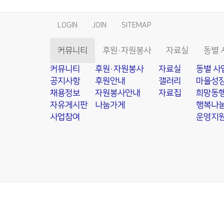
LOGIN
JOIN
SITEMAP
커뮤니티
후원·자원봉사
자료실
동별 
커뮤니티
후원·자원봉사
자료실
동별 사
공지사항
후원안내
갤러리
마을성장
채용정보
자원봉사안내
자료집
희망동행
자유게시판
나눔가게
행복나눔
사업참여
운영지