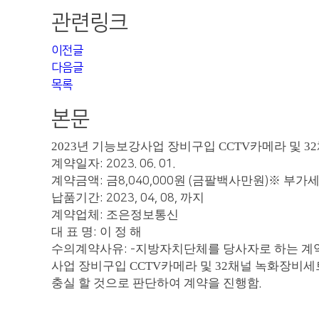
관련링크
이전글
다음글
목록
본문
2023년 기능보강사업 장비구입 CCTV카메라 및 
계약일자
: 2023. 06. 01.
계약금액
금
원
금팔백사만원
※
부가세
:
8,040,000
(
)
납품기간
까지
: 2023, 04, 08,
계약업체
조은정보통신
:
대 표 명
이 정 해
:
수의계약사유
지방자치단체를 당사자로 하는 계약
: -
사업 장비구입 CCTV카메라 및 32채널 녹화장비
충실 할 것으로 판단하여 계약을 진행함
.