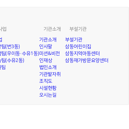
사업
기관소개
부설기관
업
기관소개
부설기관
팀(번3동)
인사말
삼동어린이집
팀(우이동·수유1동)
미션&비전
삼동지역아동센터
팀(수유2동)
인재상
삼동재가방문요양센터
원팀
법인소개
기관발자취
조직도
시설현황
오시는길