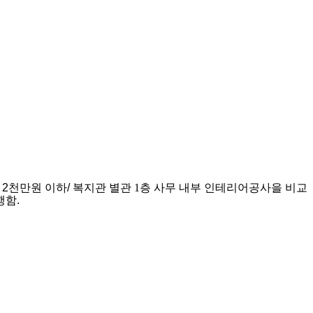
격
2
천만원 이하
/
복지관 별관 1층 사무
내부 인테리어
공사
을 비교
행함
.