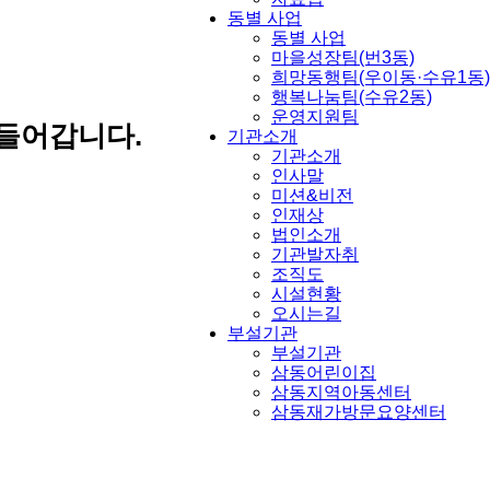
동별 사업
동별 사업
마을성장팀(번3동)
희망동행팀(우이동·수유1동)
행복나눔팀(수유2동)
운영지원팀
들어갑니다.
기관소개
기관소개
인사말
미션&비전
인재상
법인소개
기관발자취
조직도
시설현황
오시는길
부설기관
부설기관
삼동어린이집
삼동지역아동센터
삼동재가방문요양센터