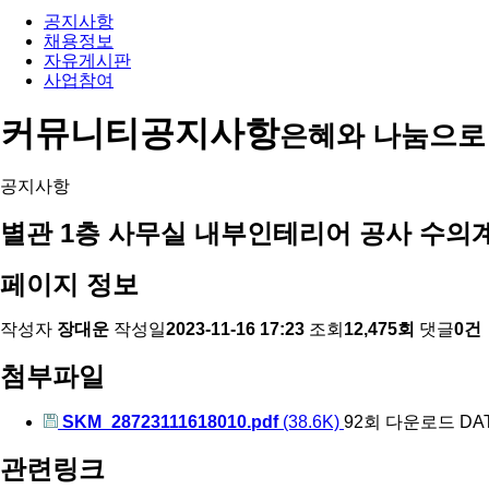
공지사항
채용정보
자유게시판
사업참여
커뮤니티
공지사항
은혜와 나눔으로
공지사항
별관 1층 사무실 내부인테리어 공사 수의
페이지 정보
작성자
장대운
작성일
2023-11-16 17:23
조회
12,475회
댓글
0건
첨부파일
SKM_28723111618010.pdf
(38.6K)
92회 다운로드
DAT
관련링크