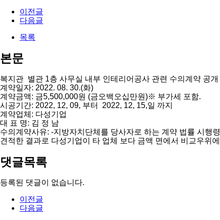
이전글
다음글
목록
본문
복지관
별관 1층 사무실 내부 인테리어공사
관련 수의계약 공개
계약일자
: 2022. 08. 30.(
화
)
계약금액
:
금
5,500,000
원
(
금오백오십만원
)
※
부가세 포함
.
시공기간
: 2022, 12, 09,
부터
2022, 12, 15,
일 까지
계약업체
:
다성기업
대 표 명
:
김 정 남
수의계약사유
: -
지방자치단체를 당사자로 하는 계약 법률 시행령
견적한 결과로 다성기업이 타 업체 보다 금액 면에서 비교우위에
댓글목록
등록된 댓글이 없습니다.
이전글
다음글