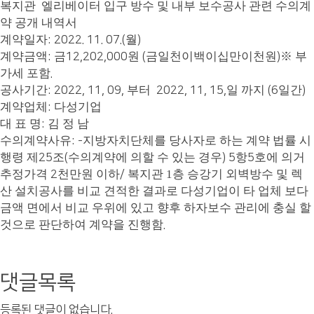
복지관
엘리베이터 입구 방수 및 내부 보수공사 관련 수의계
약 공개 내역서
계약일자
월
: 2022. 11. 07.(
)
계약금액
금
원
금일천이백이십만이천원
※
부
:
12,202,000
(
)
가세 포함
.
공사기간
부터
일 까지
일간
: 2022, 11, 09,
2022, 11, 15,
(6
)
계약업체
다성기업
:
대 표 명
김 정 남
:
수의계약사유
지방자치단체를 당사자로 하는 계약 법률 시
: -
행령 제
조
수의계약에 의할 수 있는 경우
항
호에 의거
25
(
) 5
5
추정가격
천만원 이하
복지관 1층 승강기 외벽방수 및 렉
2
/
산 설치공사를 비교 견적한 결과로 다성기업
이 타 업체 보다
금액 면에서 비교 우위에 있고 향후 하자보수 관리에 충실 할
것으로 판단하여 계약을 진행함
.
댓글목록
등록된 댓글이 없습니다.