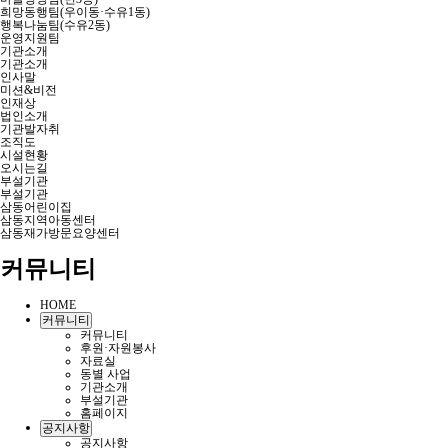
희망동행팀(우이동·수유1동)
행복나눔팀(수유2동)
운영지원팀
기관소개
기관소개
인사말
미션&비전
인재상
법인소개
기관발자취
조직도
시설현황
오시는길
부설기관
부설기관
삼동어린이집
삼동지역아동센터
삼동재가방문요양센터
커뮤니티
HOME
커뮤니티
커뮤니티
후원·자원봉사
자료실
동별 사업
기관소개
부설기관
홈페이지
공지사항
공지사항