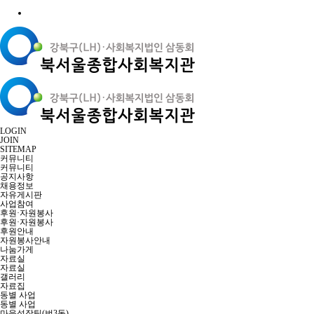
LOGIN
JOIN
SITEMAP
커뮤니티
커뮤니티
공지사항
채용정보
자유게시판
사업참여
후원·자원봉사
후원·자원봉사
후원안내
자원봉사안내
나눔가게
자료실
자료실
갤러리
자료집
동별 사업
동별 사업
마을성장팀(번3동)