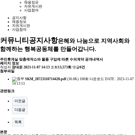
채용정보
자유게시판
사업참여
공지사항
채용정보
자유게시판
사업참여
커뮤니티
공지사항
은혜와 나눔으로 지역사회와
함께하는 행복공동체를 만들어갑니다.
주민휴게실 맞춤제작쇼파 물품 구입에 따른 수의계약 공개내역서
페이지 정보
작성자
장대운
2023-11-07 14:13
조회
13,573회
댓글
0건
첨부파일
SKM_28723110714420.pdf
(36.8K)
108회 다운로드
DATE : 2023-11-07
14:13:13
관련링크
이전글
다음글
목록
본문