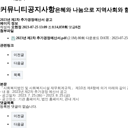
커뮤니티
공지사항
은혜와 나눔으로 지역사회와 
2023년 제2차 추가경정예산서 공고
페이지 정보
작성자
오현정
2023-07-25 13:09
조회
14,859회
댓글
0건
첨부파일
2023년 제2차 추가경정예산서.pdf
(2.1M)
80회 다운로드
DATE : 2023-07-25
관련링크
이전글
다음글
목록
본문
「
사회복지법인 및 사회복지시설 재무회계규칙
」
제
10
조 제
4
항에 의거 아래와 같이
-
내 용
: 2023
년 제2차 추가경정 예산서 공고
-
공고일자
: 2023. 7. 25.(화
) ~ 2023. 8. 25.(금
)
-
공고장소
:
기관 홈페이지
,
법인 홈페이지
,
관내 게시
댓글목록
등록된 댓글이 없습니다.
이전글
다음글