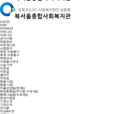
LOGIN
JOIN
SITEMAP
커뮤니티
커뮤니티
공지사항
채용정보
자유게시판
사업참여
후원·자원봉사
후원·자원봉사
후원안내
자원봉사안내
나눔가게
자료실
자료실
갤러리
자료집
동별 사업
동별 사업
마을성장팀(번3동)
희망동행팀(우이동·수유1동)
행복나눔팀(수유2동)
운영지원팀
기관소개
기관소개
인사말
미션&비전