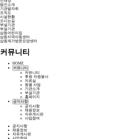
인재상
법인소개
기관발자취
조직도
시설현황
오시는길
부설기관
부설기관
삼동어린이집
삼동지역아동센터
삼동재가방문요양센터
커뮤니티
HOME
커뮤니티
커뮤니티
후원·자원봉사
자료실
동별 사업
기관소개
부설기관
홈페이지
공지사항
공지사항
채용정보
자유게시판
사업참여
공지사항
채용정보
자유게시판
사업참여