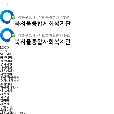
LOGIN
JOIN
SITEMAP
커뮤니티
커뮤니티
공지사항
채용정보
자유게시판
사업참여
후원·자원봉사
후원·자원봉사
후원안내
자원봉사안내
나눔가게
자료실
자료실
갤러리
자료집
동별 사업
동별 사업
마을성장팀(번3동)