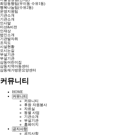
희망동행팀(우이동·수유1동)
행복나눔팀(수유2동)
운영지원팀
기관소개
기관소개
인사말
미션&비전
인재상
법인소개
기관발자취
조직도
시설현황
오시는길
부설기관
부설기관
삼동어린이집
삼동지역아동센터
삼동재가방문요양센터
커뮤니티
HOME
커뮤니티
커뮤니티
후원·자원봉사
자료실
동별 사업
기관소개
부설기관
홈페이지
공지사항
공지사항