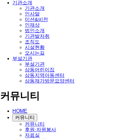
기관소개
기관소개
인사말
미션&비전
인재상
법인소개
기관발자취
조직도
시설현황
오시는길
부설기관
부설기관
삼동어린이집
삼동지역아동센터
삼동재가방문요양센터
커뮤니티
HOME
커뮤니티
커뮤니티
후원·자원봉사
자료실