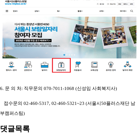
6.
문 의 처
:
직무문의
070-7011-1068 (
신성임 사회복지사
)
접수문의
02-460-5317, 02-460-5321~23 (
서울시
50
플러스재단 남
부캠퍼스팀
)
댓글목록