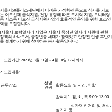
서울시
50
플러스재단에서 어려운 가정형편 등으로 식사를 거르
는 어르신께 급식지원
,
건강 유형에 따른 도시락 지원
,
모니터링
등 저소득 어르신 급식지원사업의 효율적인 운영을 위한 보조인
력을 모집합니다
.
(
서울시 보람일자리 사업은 서울시 중장년 일자리 지원에 관한
정책의 하나로서
,
중장년층 세대가 활력있고 안정된 인생 후반기
를 설계하기 위해 참여하는 봉사활동입니다
.)
1. 모집기간
: 2023
년
3
월
31
일
~ 4
월
10
일
17
시까지
2. 모집내용
:
선발
근무장소
활동요일 및 시간, 역할
인원
참여자1. 월, 화, 목 9:00~13:00
식자재 전처리 및 배식,
설거지 등