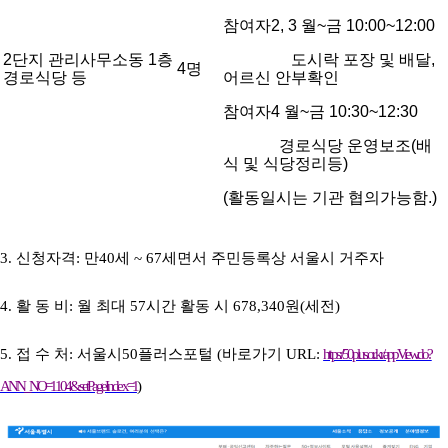
참여자2, 3 월~금 10:00~12:00
2단지 관리사무소동 1층
도시락 포장 및 배달,
4명
경로식당 등
어르신 안부확인
참여자4 월~금 10:30~12:30
경로식당 운영보조(배
식 및 식당정리등)
(활동일시는 기관 협의가능함.)
3. 신청자격
:
만
40
세
~ 67
세면서 주민등록상 서울시 거주자
4. 활 동 비
:
월 최대
57
시간 활동 시
678,340
원
(
세전
)
5. 접 수 처
:
서울시
50
플러스포털
(
바로가기
URL:
https://50plus.or.kr/appView.do?
ANN_NO=1104&setPageIndex=1
)