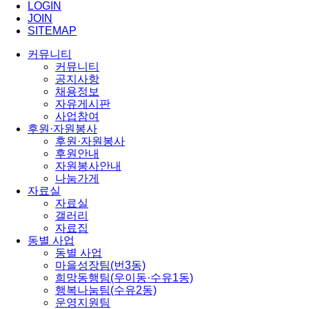
LOGIN
JOIN
SITEMAP
커뮤니티
커뮤니티
공지사항
채용정보
자유게시판
사업참여
후원·자원봉사
후원·자원봉사
후원안내
자원봉사안내
나눔가게
자료실
자료실
갤러리
자료집
동별 사업
동별 사업
마을성장팀(번3동)
희망동행팀(우이동·수유1동)
행복나눔팀(수유2동)
운영지원팀