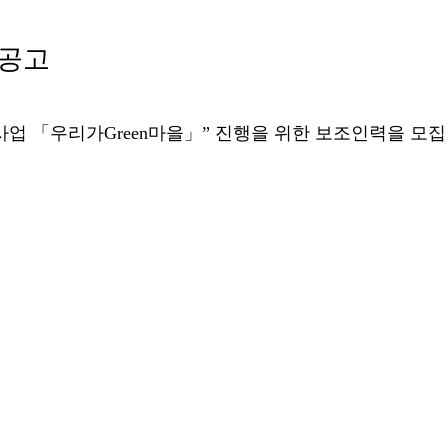
 공고
선사업
「
우리가
Green
마을
」
”
진행을 위한 보조인력을 모집