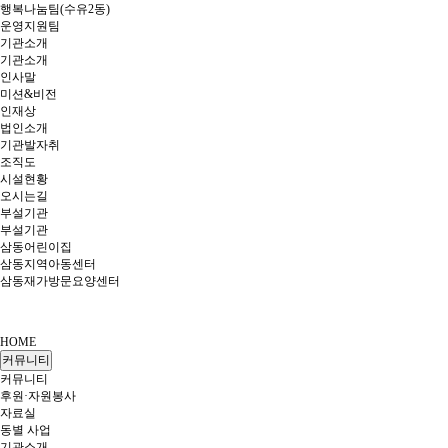
행복나눔팀(수유2동)
운영지원팀
기관소개
기관소개
인사말
미션&비전
인재상
법인소개
기관발자취
조직도
시설현황
오시는길
부설기관
부설기관
삼동어린이집
삼동지역아동센터
삼동재가방문요양센터
HOME
커뮤니티
커뮤니티
후원·자원봉사
자료실
동별 사업
기관소개