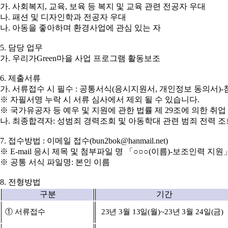
가
.
사회복지
,
교육
,
보육 등 복지 및 교육 관련 전공자 우대
나
.
패션 및 디자인학과 전공자 우대
나
.
아동을 좋아하며 환경사업에 관심 있는 자
5.
담당 업무
가
.
우리가
Green
마을 사업 프로그램 활동보조
6.
제출서류
가
.
서류접수 시 필수
:
공통서식
(
응시지원서
,
개인정보 동의서
)-
※
자필서명 누락 시 서류 심사에서 제외 될 수 있습니다
.
※
국가유공자 등 예우 및 지원에 관한 법률 제
29
조에 의한 취업
나
.
최종합격자
:
성범죄 경력조회 및 아동학대 관련 범죄 전력 
7.
접수방법
:
이메일 접수
(bun2bok@hanmail.net)
※
E-mail
응시 제목 및 첨부파일 명
「○○○
(
이름
)-
보조인력 지원
※
공통 서식 파일명
:
본인 이름
8.
전형방법
구분
기간
①
서류접수
23
년
3
월
13
일
(
월
)~23
년
3
월
24
일
(
금
)