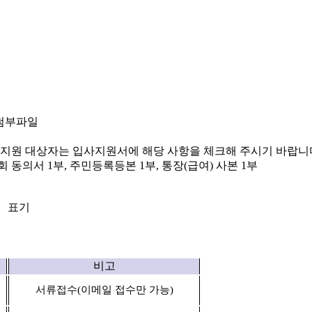
첨부파일
 지원 대상자는 입사지원서에 해당 사항을 체크해 주시기 바랍니
조회 동의서
1
부
,
주민등록등본
1
부
,
통장
(
급여
)
사본
1
부
」
표기
비고
서류접수
(
이메일 접수만 가능
)