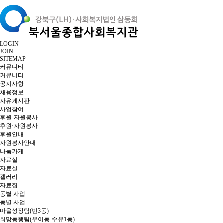
LOGIN
JOIN
SITEMAP
커뮤니티
커뮤니티
공지사항
채용정보
자유게시판
사업참여
후원·자원봉사
후원·자원봉사
후원안내
자원봉사안내
나눔가게
자료실
자료실
갤러리
자료집
동별 사업
동별 사업
마을성장팀(번3동)
희망동행팀(우이동·수유1동)