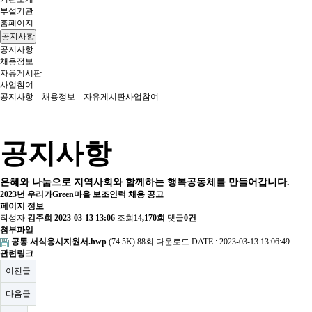
부설기관
홈페이지
공지사항
공지사항
채용정보
자유게시판
사업참여
공지사항
채용정보
자유게시판
사업참여
공지사항
은혜와 나눔으로 지역사회와 함께하는 행복공동체를 만들어갑니다.
2023년 우리가Green마을 보조인력 채용 공고
페이지 정보
작성자
김주희
2023-03-13 13:06
조회
14,170회
댓글
0건
첨부파일
공통 서식응시지원서.hwp
(74.5K)
88회 다운로드
DATE : 2023-03-13 13:06:49
관련링크
이전글
다음글