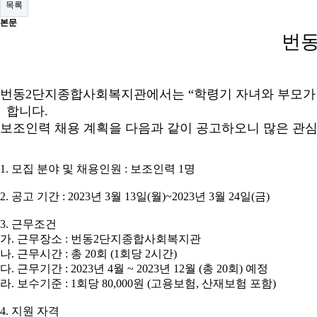
목록
본문
번
번동
2
단지종합사회복지관에서는
“
학령기 자녀와 부모
합니다
.
보조인력 채용 계획을 다음과 같이 공고하오니 많은 관
1.
모집 분야 및 채용인원
:
보조인력
1
명
2.
공고 기간
: 2023
년
3
월
13
일
(
월
)~2023
년
3
월
24
일
(
금
)
3.
근무조건
가
.
근무장소
:
번동
2
단지종합사회복지관
나
.
근무시간
:
총
20
회
(1
회당
2
시간
)
다
.
근무기간
: 2023
년
4
월
~ 2023
년
12
월
(
총
20
회
)
예정
라
.
보수기준
: 1
회당
80,000
원
(
고용보험
,
산재보험 포함
)
4.
지원 자격