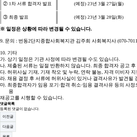
②
1
차 서류 합격자 발표
(
예정
) 23
년
3
월
27
일
(
월
)
③
최종 발표
(
예정
) 23
년
3
월
28
일
(
화
)
※
일정은 상황에 따라 변경될 수 있습니다
.
9.
문의
:
번동
2
단지종합사회복지관 김주희 사회복지사
(070-701
10.
기타
가
.
상기 일정은 기관 사정에 따라 변경될 수도 있습니다
.
나
.
제출된 서류는 일절 반환하지 않습니다
.
최종 합격자 공고 후
다
.
허위사실 기재
,
기재 착오 및 누락
,
연락 불능
,
자격 미비자 지
라
.
채용 결정 후 서류에 허위사실이 있거나 결격사유가 발견될
마
.
최종합격자가 임용 포기
·
합격 취소
·
임용 결격사유 등의 사정
용
재공고를 시행할 수 있습니다
.
댓글목록
등록된 댓글이 없습니다.
이전글
다음글
목록