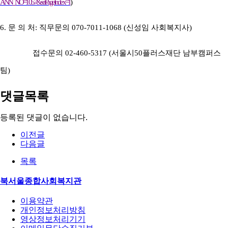
ANN_NO=1057&setPageIndex=1
)
6.
문 의 처
:
직무문의
070-7011-1068 (
신성임 사회복지사
)
접수문의 02-460-5317 (서울시50플러스재단 남부캠퍼스
팀)
댓글목록
등록된 댓글이 없습니다.
이전글
다음글
목록
북서울종합사회복지관
이용약관
개인정보처리방침
영상정보처리기기