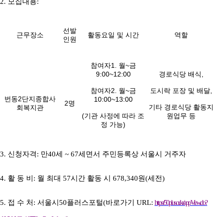
2. 모집내용
:
선발
근무장소
활동요일 및 시간
역할
인원
참여자1. 월~금
9:00~12:00
경로식당 배식,
참여자2. 월~금
도시락 포장 및 배달,
번동2단지종합사
10:00~13:00
2명
기타 경로식당 활동지
회복지관
(기관 사정에 따라 조
원업무 등
정 가능)
3. 신청자격
:
만
40
세
~ 67
세면서 주민등록상 서울시 거주자
4. 활 동 비
:
월 최대
57
시간 활동 시
678,340
원
(
세전
)
5. 접 수 처
:
서울시
50
플러스포털
(
바로가기
URL:
https://50plus.or.kr/appView.do?