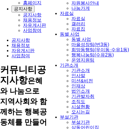
홈페이지
자원봉사안내
나눔가게
공지사항
자료실
공지사항
자료실
채용정보
갤러리
자유게시판
자료집
사업참여
동별 사업
동별 사업
공지사항
마을성장팀(번3동)
채용정보
희망동행팀(우이동·수유1동)
자유게시판
행복나눔팀(수유2동)
사업참여
운영지원팀
기관소개
커뮤니티
공
기관소개
인사말
지사항
은혜
미션&비전
인재상
와 나눔으로
법인소개
기관발자취
지역사회와 함
조직도
시설현황
께하는 행복공
오시는길
부설기관
동체를 만들어
부설기관
삼동어린이집