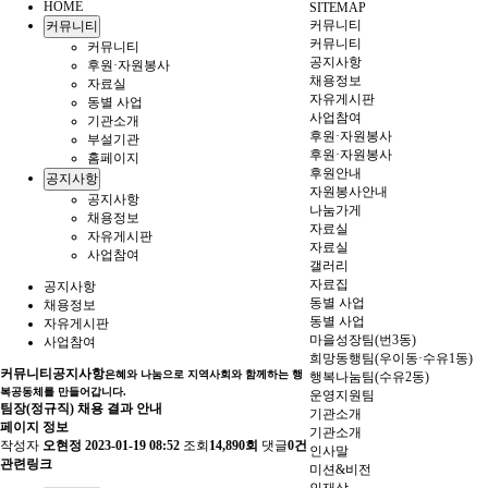
HOME
SITEMAP
커뮤니티
커뮤니티
커뮤니티
커뮤니티
공지사항
후원·자원봉사
채용정보
자료실
자유게시판
동별 사업
사업참여
기관소개
후원·자원봉사
부설기관
후원·자원봉사
홈페이지
후원안내
공지사항
자원봉사안내
공지사항
나눔가게
채용정보
자료실
자유게시판
자료실
사업참여
갤러리
자료집
공지사항
동별 사업
채용정보
동별 사업
자유게시판
마을성장팀(번3동)
사업참여
희망동행팀(우이동·수유1동)
커뮤니티
공지사항
은혜와 나눔으로 지역사회와 함께하는 행
행복나눔팀(수유2동)
복공동체를 만들어갑니다.
운영지원팀
팀장(정규직) 채용 결과 안내
기관소개
페이지 정보
기관소개
작성자
오현정
2023-01-19 08:52
조회
14,890회
댓글
0건
인사말
관련링크
미션&비전