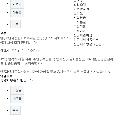
인재상
이전글
법인소개
기관발자취
다음글
조직도
시설현황
오시는길
목록
부설기관
부설기관
본문
삼동어린이집
번동
2
단지종합사회복지관 팀장(정규직 사회복지사)
삼동지역아동센터
공개 채용 결과 안내합니다
.
삼동재가방문요양센터
합격자
: 주
** (***-****-0414)
<
최종합격자 제출 서류
:
주민등록등본
,
증명사진
(
파일
),
통장
(
급여
)
사본
,
건강검진확
인서
,
졸업증명서
,
성적증명서
>
번동
2
단지종합사회복지관에 관심을 두고 응시해주신 모든 분들께 감사드립니다
.
댓글목록
등록된 댓글이 없습니다.
이전글
다음글
목록