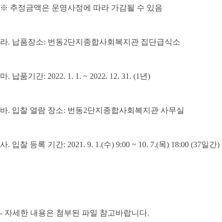
※
추정금액은 운영사정에 따라 가감될 수 있음
라
.
납품장소
:
번동
2
단지종합사회복지관 집단급식소
마
.
납품기간
: 2022. 1. 1. ~ 2022. 12. 31. (1
년
)
바
.
입찰 열람 장소
:
번동
2
단지종합사회복지관 사무실
사
.
입찰 등록 기간
: 2021. 9. 1.(수
) 9:00 ~ 10. 7.(목
) 18:00 (37
일간
)
- 자세한 내용은 첨부된 파일 참고바랍니다.