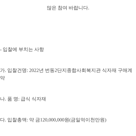
많은 참여 바랍니다
.
-
입찰에 부치는 사항
가
.
입찰건명
: 2022
년 번동
2
단지종합사회복지관 식자재 구매계
약
나
.
품 명
:
급식 식자재
다
.
입찰총액
:
약 금
120,000,000
원
(
금일억이천만원
)