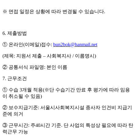
※
면접 일정은 상황에 따라 변경될 수 있습니다
.
6.
제출방법
①
온라인
(
이메일
)
접수
:
bun2bok@hanmail.net
(
제목
:
지원서 제출
–
사회복지사
/
이름명시
)
②
공통서식 파일명
:
본인 이름
7.
근무조건
①
수습
3
개월 적용
(
※
단 수습기간 만료 후 평가에 따라 임용
이 취소될 수 있음
)
②
보수지급기준
:
서울시사회복지시설 종사자 인건비 지급기
준에 의거
③
근무시간
:
주
40
시간 기준
.
단 사업의 특성상 필요에 따라 탄
력근무 가능