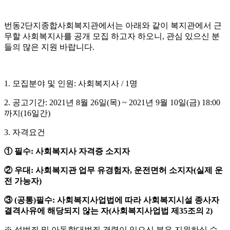
번동
2
단지종합사회복지관에서는 아래와 같이 복지관에서 근
무할 사회복지사를 공개 모집 하고자 하오니
,
관심 있으신 분
들의 많은 지원 바랍니다
.
1.
모집분야 및 인원
:
사회복지사
/ 1
명
2.
공고기간
: 2021
년
8
월
26
일
(
목
) ~ 2021
년
9
월
10
일
(
금
) 18:00
까지
(16
일간
)
3.
자격요건
①
필수
:
사회복지사 자격증 소지자
②
우대
:
사회복지관 업무 유경험자
,
운전면허 소지자
(
실제 운
전 가능자
)
③
(
공통
)
필수
:
사회복지사업법에 따라 사회복지시설 종사자
결격사유에 해당되지 않는 자
(
사회복지사업법 제
35
조의
2)
※
성범죄 및 아동학대범죄 경력이 있으신 분은 지원하실 수