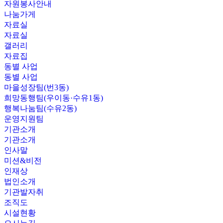
자원봉사안내
나눔가게
자료실
자료실
갤러리
자료집
동별 사업
동별 사업
마을성장팀(번3동)
희망동행팀(우이동·수유1동)
행복나눔팀(수유2동)
운영지원팀
기관소개
기관소개
인사말
미션&비전
인재상
법인소개
기관발자취
조직도
시설현황