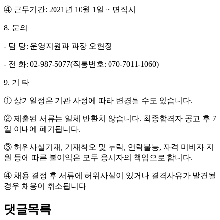
④
근무기간
: 2021
년
10
월
1
일
~
면직시
8.
문의
-
담 당
:
운영지원과 과장 오현정
-
전 화
: 02-987-5077(
직통번호
: 070-7011-1060)
9.
기 타
①
상기일정은 기관 사정에 따라 변경될 수도 있습니다
.
②
제출된 서류는 일체 반환치 않습니다
.
최종합격자 공고 후
7
일 이내에 폐기됩니다
.
③
허위사실기재
,
기재착오 및 누락
,
연락불능
,
자격 미비자 지
원 등에 따른 불이익은 모두 응시자의 책임으로 합니다
.
④
채용 결정 후 서류에 허위사실이 있거나 결격사유가 발견될
경우 채용이 취소됩니다
댓글목록