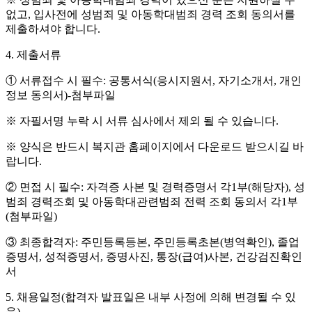
없고
,
입사전에 성범죄 및 아동학대범죄 경력 조회 동의서를
제출하셔야 합니다
.
4.
제출서류
①
서류접수 시 필수
:
공통서식
(
응시지원서
,
자기소개서
,
개인
정보 동의서
)-
첨부파일
※
자필서명 누락 시 서류 심사에서 제외 될 수 있습니다
.
※
양식은 반드시 복지관 홈페이지에서 다운로드 받으시길 바
랍니다
.
②
면접 시 필수
:
자격증 사본 및 경력증명서 각
1
부
(
해당자
),
성
범죄 경력조회 및 아동학대관련범죄 전력 조회 동의서 각
1
부
(
첨부파일
)
③
최종합격자
:
주민등록등본
,
주민등록초본
(
병역확인
),
졸업
증명서
,
성적증명서
,
증명사진
,
통장
(
급여
)
사본
,
건강검진확인
서
5.
채용일정
(
합격자 발표일은 내부 사정에 의해 변경될 수 있
음
)