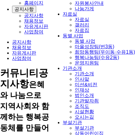
홈페이지
자원봉사안내
나눔가게
공지사항
자료실
공지사항
자료실
채용정보
갤러리
자유게시판
자료집
사업참여
동별 사업
동별 사업
공지사항
마을성장팀(번3동)
채용정보
희망동행팀(우이동·수유1동)
자유게시판
행복나눔팀(수유2동)
사업참여
운영지원팀
기관소개
커뮤니티
공
기관소개
인사말
지사항
은혜
미션&비전
인재상
와 나눔으로
법인소개
기관발자취
지역사회와 함
조직도
시설현황
께하는 행복공
오시는길
부설기관
동체를 만들어
부설기관
삼동어린이집