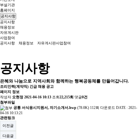
부설기관
홈페이지
공지사항
공지사항
채용정보
자유게시판
사업참여
공지사항
채용정보
자유게시판
사업참여
공지사항
은혜와 나눔으로 지역사회와 함께하는 행복공동체를 만들어갑니다.
조리인력(계약직) 긴급 채용 공고
페이지 정보
작성자
오현정
2021-04-16 10:13
조회
22,215회
댓글
0건
첨부파일
공통 서식응시지원서, 자기소개서.hwp
(78.0K)
112회 다운로드
DATE : 2021-
04-16 10:13:21
관련링크
이전글
다음글