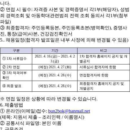
니다
.
②
면접 시 필수
:
자격증 사본 및 경력증명서 각
1
부
(
해당자
),
성범
죄 경력조회 및 아동학대관련범죄 전력 조회 동의서 각
1
부
(
첨부
파일
)
③
최종합격자
:
주민등록등본
,
주민등록초본
(
병역확인
),
증명사
진
,
통장
(
급여
)
사본
,
건강검진확인서
5..
채용일정
(
합격자 발표일은 내부 사정에 의해 변경될 수 있음
)
구분
기간
비고
2021. 4. 16.(
금
) ~ 2021. 4. 2
1
차 합격자 홈페이지 공지 및 개
①
1
차 서류접수
3.(
금
)
별공지
②
2
차 면접
(
예정
) 2021. 4. 27.(
화
)
서류심사 합격자에 한함
③
3
차 적격여부
(
예정
) 2021. 4. 28.(
수
)
면접합격자에 한함
확인
최종합격자 홈페이지 공지 및
④
최종 발표
(
예정
) 2021. 4. 28.(
수
)
개별공지
※
면접 일정은 상황에 따라 변경될 수 있습니다
.
6.
제출방법
①
온라인
(
이메일
)
접수
:
bun2bok@hanmail.net
(
제목
:
지원서 제출
–
조리인력
/
이름명시
)
②
공통서식 파일명
:
본인 이름
7.
근무조건