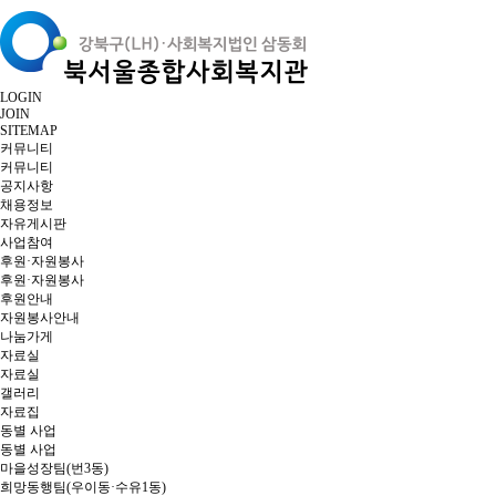
LOGIN
JOIN
SITEMAP
커뮤니티
커뮤니티
공지사항
채용정보
자유게시판
사업참여
후원·자원봉사
후원·자원봉사
후원안내
자원봉사안내
나눔가게
자료실
자료실
갤러리
자료집
동별 사업
동별 사업
마을성장팀(번3동)
희망동행팀(우이동·수유1동)