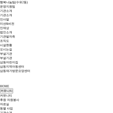
행복나눔팀(수유2동)
운영지원팀
기관소개
기관소개
인사말
미션&비전
인재상
법인소개
기관발자취
조직도
시설현황
오시는길
부설기관
부설기관
삼동어린이집
삼동지역아동센터
삼동재가방문요양센터
HOME
커뮤니티
커뮤니티
후원·자원봉사
자료실
동별 사업
기관소개