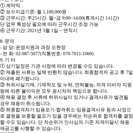
①
계약직
②
보수지급기준
:
월
1,100,000
원
③
근무시간
:
주
25
시간
.
월
~
금
9:00~14:00(
휴게시간
1
시간
)
단 업무 특성상 필요에 따라 근무시간 조정 가능
④
근무기간
: 2021
년
5
월
1
일
~
면직시
8.
문의
-
담 당
:
운영지원과 과장 오현정
-
전 화
: 02-987-5077(
직통번호
: 070-7011-1060)
9.
기 타
①
상기일정은 기관 사정에 따라 변경될 수도 있습니다
.
②
제출된 서류는 일체 반환치 않습니다
.
최종합격자 공고 후
7
일
이내에 폐기됩니다
.
③
허위사실기재
,
기재착오 및 누락
,
연락불능
,
자격 미비자 지원
등에 따른 불이익은 모두 응시자의 책임으로 합니다
.
④
채용 결정 후 서류에 허위사실이 있거나 결격사유가 발견될
경우 채용이 취소됩니다
.
⑤
최종합격자가 임용포기
·
합격취소
·
임용결격사유 등의 사정으
로 결원을 보충할 필요가 있을 경우에는 차순위로 합격자를 결정
할 수도 있습니다
.
단 차순위가 인사심의 기준 자격미달시 채용
재공고를 시행할 수 있습니다
.