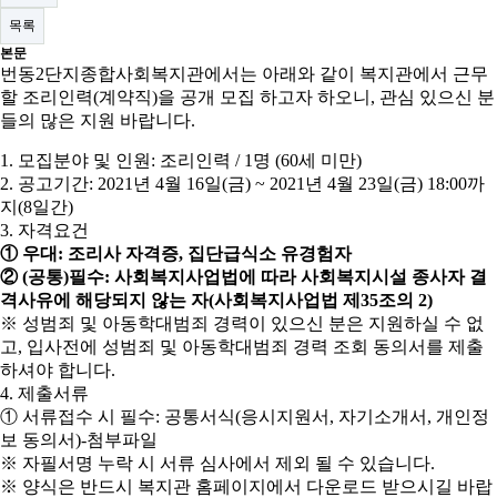
목록
본문
번동
2
단지종합사회복지관에서는 아래와 같이 복지관에서 근무
할 조리인력
(
계약직
)
을 공개 모집 하고자 하오니
,
관심 있으신 분
들의 많은 지원 바랍니다
.
1
.
모집분야 및 인원
:
조리인력
/ 1
명
(60
세 미만
)
2.
공고기간
: 2021
년
4
월
16
일
(
금
) ~ 2021
년
4
월
23
일
(
금
) 18:00
까
지
(8
일간
)
3.
자격요건
①
우대
:
조리사 자격증
,
집단급식소 유경험자
②
(
공통
)
필수
:
사회복지사업법에 따라 사회복지시설 종사자 결
격사유에 해당되지 않는 자
(
사회복지사업법 제
35
조의
2)
※
성범죄 및 아동학대범죄 경력이 있으신 분은 지원하실 수 없
고
,
입사전에 성범죄 및 아동학대범죄 경력 조회 동의서를 제출
하셔야 합니다
.
4.
제출서류
①
서류접수 시 필수
:
공통서식
(
응시지원서
,
자기소개서
,
개인정
보 동의서
)-
첨부파일
※
자필서명 누락 시 서류 심사에서 제외 될 수 있습니다
.
※
양식은 반드시 복지관 홈페이지에서 다운로드 받으시길 바랍