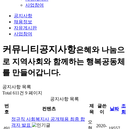
사업참여
공지사항
채용정보
자유게시판
사업참여
커뮤니티
공지사항
은혜와 나눔으
로 지역사회와 함께하는 행복공동체
를 만들어갑니다.
공지사항 목록
Total 611건
9 페이지
공지사항 목록
번
제
글쓴
조
컨텐츠
날짜
호
목
이
회
정규직 사회복지사 공개채용 최종 합
오
격자 발표
2020-
현
491
19557