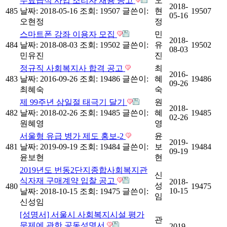
무료급식 사업 조리자 채용 공고
오
2018-
485
날짜: 2018-05-16
조회: 19507
글쓴이:
현
19507
05-16
오현정
정
스마트폰 강좌 이용자 모집
민
2018-
484
날짜: 2018-08-03
조회: 19502
글쓴이:
유
19502
08-03
민유진
진
정규직 사회복지사 합격 공고
최
2016-
483
날짜: 2016-09-26
조회: 19486
글쓴이:
혜
19486
09-26
최혜숙
숙
제 99주년 삼일절 태극기 달기
원
2018-
482
날짜: 2018-02-26
조회: 19485
글쓴이:
혜
19485
02-26
원혜영
영
서울형 유급 병가 제도 홍보-2
윤
2019-
481
날짜: 2019-09-19
조회: 19484
글쓴이:
보
19484
09-19
윤보현
현
2019년도 번동2단지종합사회복지관
신
식자재 구매계약 입찰 공고
2018-
성
480
19475
10-15
날짜: 2018-10-15
조회: 19475
글쓴이:
임
신성임
[성명서] 서울시 사회복지시설 평가
관
문제에 관한 공동성명서
2019-