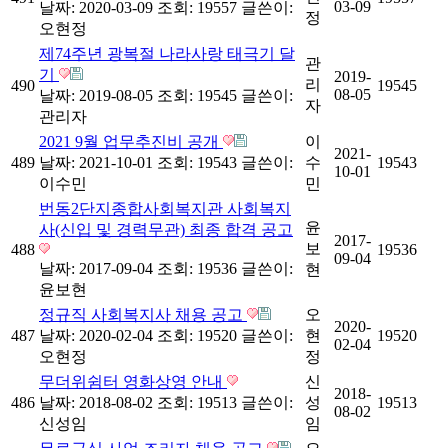
03-09
날짜: 2020-03-09
조회: 19557
글쓴이:
정
오현정
제74주년 광복절 나라사랑 태극기 달
관
기
2019-
리
490
19545
08-05
날짜: 2019-08-05
조회: 19545
글쓴이:
자
관리자
2021 9월 업무추진비 공개
이
2021-
489
날짜: 2021-10-01
조회: 19543
글쓴이:
수
19543
10-01
이수민
민
번동2단지종합사회복지관 사회복지
윤
사(신입 및 경력무관) 최종 합격 공고
2017-
보
488
19536
09-04
날짜: 2017-09-04
조회: 19536
글쓴이:
현
윤보현
정규직 사회복지사 채용 공고
오
2020-
487
날짜: 2020-02-04
조회: 19520
글쓴이:
현
19520
02-04
오현정
정
무더위쉼터 영화상영 안내
신
2018-
486
날짜: 2018-08-02
조회: 19513
글쓴이:
성
19513
08-02
신성임
임