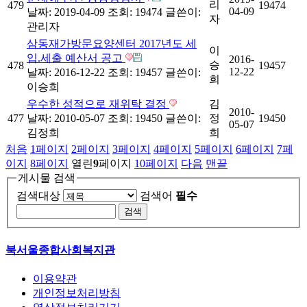
리
479
19474
04-09
날짜: 2019-04-09
조회: 19474
글쓴이:
자
관리자
삼동재가방문요양센터 2017년도 세
이
입.세출 예산서 공고
2016-
승
478
19457
12-22
날짜: 2016-12-22
조회: 19457
글쓴이:
희
이승희
우수한 성적으로 재위탁 결정
김
2010-
477
날짜: 2010-05-07
조회: 19450
글쓴이:
정
19450
05-07
김정희
희
처음
1
페이지
2
페이지
3
페이지
4
페이지
5
페이지
6
페이지
7
페
이지
8
페이지
열린
9
페이지
10
페이지
다음
맨끝
게시물 검색
검색대상
검색어
필수
북서울종합사회복지관
이용약관
개인정보처리방침