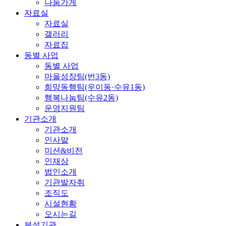
나눔가게
자료실
자료실
갤러리
자료집
동별 사업
동별 사업
마을성장팀(번3동)
희망동행팀(우이동·수유1동)
행복나눔팀(수유2동)
운영지원팀
기관소개
기관소개
인사말
미션&비전
인재상
법인소개
기관발자취
조직도
시설현황
오시는길
부설기관