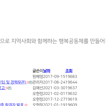
으로 지역사회와 함께하는 행복공동체를 만들어
글쓴이
날짜
조회
원혜영
2017-09-15
19683
신입 및 경력무관)
관리자
2017-08-24
19644
공고
김애선
2021-03-30
19637
오현정
2021-02-01
19632
오현정
2017-12-27
19619
최종 합격자 발표
오현정
2021-01-19
19609