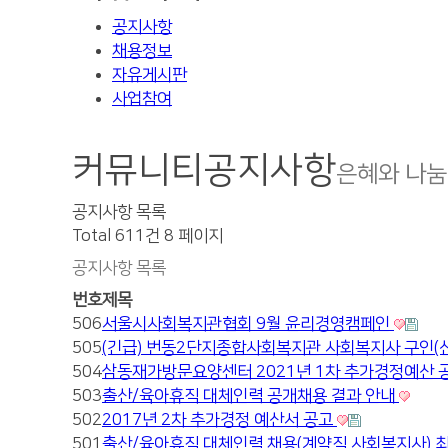
공지사항
채용정보
자유게시판
사업참여
커뮤니티
공지사항
은혜와 나눔
공지사항 목록
Total 611건
8 페이지
공지사항 목록
번호
제목
506
서울시사회복지관협회 9월 윤리경영캠페인
505
(긴급) 번동2단지종합사회복지관 사회복지사 구인(
504
삼동재가방문요양센터 2021년 1차 추가경정예산 
503
출산/육아휴직 대체인력 공개채용 결과 안내
502
2017년 2차 추가경정 예산서 공고
501
출산/육아휴직 대체인력 채용(계약직 사회복지사) 