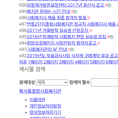
500
삼동재가방문요양센터 2017년 결산서 공고
499
복지관 문여는 시간 안내
498
사회복지사 채용 최종 합격자 발표
497
번동2단지종합사회복지관 정규직 사회복지사 채용
496
2011년 겨울방학 실습생 선정공지
495
2016년 하계방학 사회복지 현장 실습생 모집
494
취업성공패키지 사업전담자 합격자공고
493
'사회복지관의 날' 안내
492
2019년도 무료급식사업 식자재 구매계약 결과 공
처음
1
페이지
2
페이지
3
페이지
4
페이지
5
페이지
6
페이
게시물 검색
검색대상
검색어
필수
북서울종합사회복지관
이용약관
개인정보처리방침
영상정보처리기기