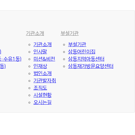
기관소개
부설기관
기관소개
부설기관
)
인사말
삼동어린이집
·수유1동)
미션&비전
삼동지역아동센터
동)
인재상
삼동재가방문요양센터
법인소개
기관발자취
조직도
시설현황
오시는길