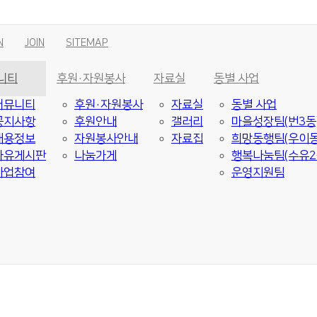
N
JOIN
SITEMAP
니티
후원·자원봉사
자료실
동별 사업
커뮤니티
후원·자원봉사
자료실
동별 사업
공지사항
후원안내
갤러리
마을성장팀(번3동
채용정보
자원봉사안내
자료집
희망동행팀(우이동
자유게시판
나눔가게
행복나눔팀(수유2
사업참여
운영지원팀