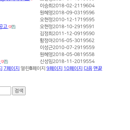
이승희
2018-02-21
19604
원혜영
2018-09-03
19596
오현정
2010-12-17
19595
 공고
오현정
2018-10-29
19591
김정희
2011-12-09
19590
황정아
2016-05-30
19562
이성근
2010-07-29
19559
원혜영
2018-05-08
19558
고
신성임
2018-11-20
19554
지
7
페이지
열린
8
페이지
9
페이지
10
페이지
다음
맨끝