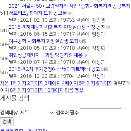
2021 서울시 50+ 보람일자리 사업 「종합사회복지관 공공복지
511
서포터즈」 참여자 모집 공고문
날짜: 2021-02-10
조회: 19733
글쓴이:
장민경
2016년 하계방학 사회복지 현장실습생 선정 공지
510
날짜: 2016-06-15
조회: 19717
글쓴이:
황정아
여름방학 사회복지 현장실습생 모집
509
날짜: 2010-05-19
조회: 19710
글쓴이:
김정희
취업성공패키지 全과정 담당직원 채용
508
날짜: 2010-07-14
조회: 19710
글쓴이:
이성근
2016년 2차 추가경정예산서(아파트택배) 공고
507
날짜: 2016-12-22
조회: 19704
글쓴이:
신성임
처음
1
페이지
2
페이지
3
페이지
4
페이지
5
페이지
6
페이지
열린
7
페
이지
8
페이지
9
페이지
10
페이지
다음
맨끝
게시물 검색
검색대상
검색어
필수