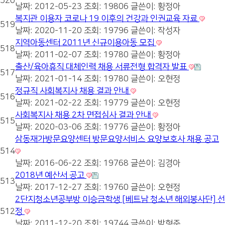
520
날짜: 2012-05-23
조회: 19806
글쓴이:
황정아
복지관 이용자 코로나 19 이후의 건강과 인권교육 자료
519
날짜: 2020-11-20
조회: 19796
글쓴이:
작성자
지역아동센터 2011년 신규이용아동 모집
518
날짜: 2011-02-07
조회: 19780
글쓴이:
황정아
출산/육아휴직 대체인력 채용 서류전형 합격자 발표
517
날짜: 2021-01-14
조회: 19780
글쓴이:
오현정
정규직 사회복지사 채용 결과 안내
516
날짜: 2021-02-22
조회: 19779
글쓴이:
오현정
사회복지사 채용 2차 면접심사 결과 안내
515
날짜: 2020-03-06
조회: 19776
글쓴이:
황정아
삼동재가방문요양센터 방문요양서비스 요양보호사 채용 공고
514
날짜: 2016-06-22
조회: 19768
글쓴이:
김경아
2018년 예산서 공고
513
날짜: 2017-12-27
조회: 19760
글쓴이:
오현정
2단지청소년공부방 이승금학생 [베트남 청소년 해외봉사단] 선
512
정
날짜: 2011-12-20
조회: 19744
글쓴이:
박형준