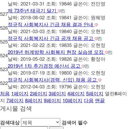
날짜: 2021-03-31
조회: 19846
글쓴이:
전민영
제 73주년 태극기 달기
527
날짜: 2018-08-02
조회: 19841
글쓴이:
원혜영
정규직 사회복지사 긴급 채용 결과 안내
526
날짜: 2021-03-03
조회: 19840
글쓴이:
오현정
정규직 사회복지사 긴급 공개 채용 공고
525
날짜: 2021-02-22
조회: 19835
글쓴이:
오현정
2019년 하계방학 사회복지 현장 실습생 모집
524
날짜: 2019-05-02
조회: 19826
글쓴이:
황정아
2019년 1차 추가경정 예산서 공고
523
날짜: 2019-07-19
조회: 19800
글쓴이:
오현정
정규직 사회복지사(경력, 신입) 채용 공고
522
날짜: 2012-04-03
조회: 19796
글쓴이:
오현정
처음
1
페이지
2
페이지
3
페이지
4
페이지
5
페이지
열린
페이
6
지
7
페이지
8
페이지
9
페이지
10
페이지
다음
맨끝
게시물 검색
검색대상
검색어
필수