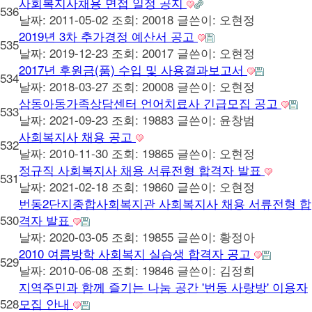
사회복지사채용 면접 일정 공지
536
날짜: 2011-05-02
조회: 20018
글쓴이:
오현정
2019년 3차 추가경정 예산서 공고
535
날짜: 2019-12-23
조회: 20017
글쓴이:
오현정
2017년 후원금(품) 수입 및 사용결과보고서
534
날짜: 2018-03-27
조회: 20008
글쓴이:
오현정
삼동아동가족상담센터 언어치료사 긴급모집 공고
533
날짜: 2021-09-23
조회: 19883
글쓴이:
윤창범
사회복지사 채용 공고
532
날짜: 2010-11-30
조회: 19865
글쓴이:
오현정
정규직 사회복지사 채용 서류전형 합격자 발표
531
날짜: 2021-02-18
조회: 19860
글쓴이:
오현정
번동2단지종합사회복지관 사회복지사 채용 서류전형 합
530
격자 발표
날짜: 2020-03-05
조회: 19855
글쓴이:
황정아
2010 여름방학 사회복지 실습생 합격자 공고
529
날짜: 2010-06-08
조회: 19846
글쓴이:
김정희
지역주민과 함께 즐기는 나눔 공간 '번동 사랑방' 이용자
528
모집 안내