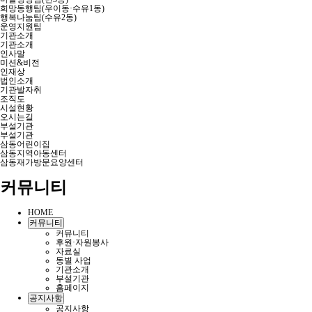
희망동행팀(우이동·수유1동)
행복나눔팀(수유2동)
운영지원팀
기관소개
기관소개
인사말
미션&비전
인재상
법인소개
기관발자취
조직도
시설현황
오시는길
부설기관
부설기관
삼동어린이집
삼동지역아동센터
삼동재가방문요양센터
커뮤니티
HOME
커뮤니티
커뮤니티
후원·자원봉사
자료실
동별 사업
기관소개
부설기관
홈페이지
공지사항
공지사항