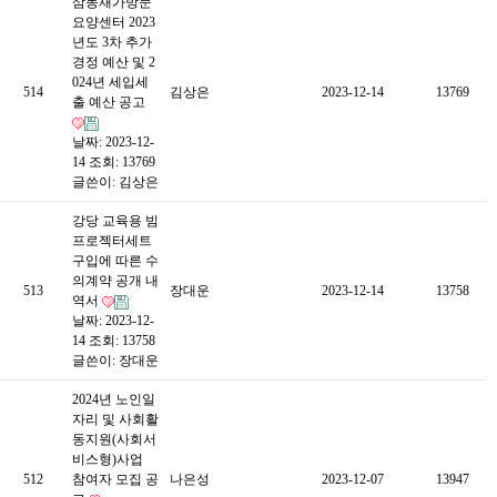
삼동재가방문
요양센터 2023
년도 3차 추가
경정 예산 및 2
024년 세입세
514
김상은
2023-12-14
13769
출 예산 공고
날짜: 2023-12-
14
조회: 13769
글쓴이:
김상은
강당 교육용 빔
프로젝터세트
구입에 따른 수
의계약 공개 내
513
장대운
2023-12-14
13758
역서
날짜: 2023-12-
14
조회: 13758
글쓴이:
장대운
2024년 노인일
자리 및 사회활
동지원(사회서
비스형)사업
512
참여자 모집 공
나은성
2023-12-07
13947