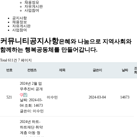
채용정보
자유게시판
사업참여
공지사항
채용정보
자유게시판
사업참여
커뮤니티
공지사항
은혜와 나눔으로 지역사회와
함께하는 행복공동체를 만들어갑니다.
Total 611건
7 페이지
조
번호
컨텐츠
제목
글쓴이
날짜
회
2024년 2월 업
무추진비 공개
521
이수민
2024-03-04
14673
날짜: 2024-03-
04
조회: 14673
글쓴이:
이수민
2024년 하트-
하트재단 취약
계층 아동·청