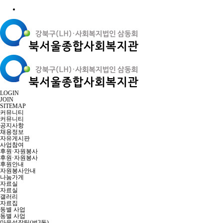
LOGIN
JOIN
SITEMAP
커뮤니티
커뮤니티
공지사항
채용정보
자유게시판
사업참여
후원·자원봉사
후원·자원봉사
후원안내
자원봉사안내
나눔가게
자료실
자료실
갤러리
자료집
동별 사업
동별 사업
마을성장팀(번3동)