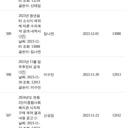
01
조회: 13218
글쓴이:
신태임
2023년 청년쉼
터 소식지 제작
에 따른 수의계
약 공개 내역서
509
임나연
2023-12-01
13088
날짜: 2023-12-
01
조회: 13088
글쓴이:
임나연
2023년 11월 업
무추진비 공개
508
이수민
2023-11-30
12913
날짜: 2023-11-
30
조회: 12913
글쓴이:
이수민
2024년도 번동
2단지종합사회
복지관 식자재
구매 계약 결과
507
신성임
2023-11-23
12932
내용 공고
날짜: 2023-11-