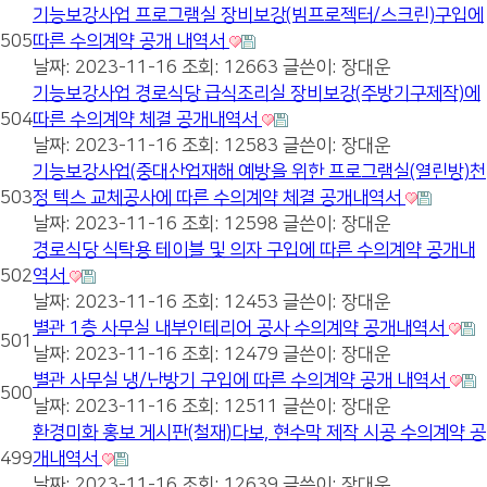
기능보강사업 프로그램실 장비보강(빔프로젝터/스크린)구입에
505
따른 수의계약 공개 내역서
날짜: 2023-11-16
조회: 12663
글쓴이:
장대운
기능보강사업 경로식당 급식조리실 장비보강(주방기구제작)에
504
따른 수의계약 체결 공개내역서
날짜: 2023-11-16
조회: 12583
글쓴이:
장대운
기능보강사업(중대산업재해 예방을 위한 프로그램실(열린방)천
503
정 텍스 교체공사에 따른 수의계약 체결 공개내역서
날짜: 2023-11-16
조회: 12598
글쓴이:
장대운
경로식당 식탁용 테이블 및 의자 구입에 따른 수의계약 공개내
502
역서
날짜: 2023-11-16
조회: 12453
글쓴이:
장대운
별관 1층 사무실 내부인테리어 공사 수의계약 공개내역서
501
날짜: 2023-11-16
조회: 12479
글쓴이:
장대운
별관 사무실 냉/난방기 구입에 따른 수의계약 공개 내역서
500
날짜: 2023-11-16
조회: 12511
글쓴이:
장대운
환경미화 홍보 게시판(철재)다보, 현수막 제작 시공 수의계약 공
499
개내역서
날짜: 2023-11-16
조회: 12639
글쓴이:
장대운