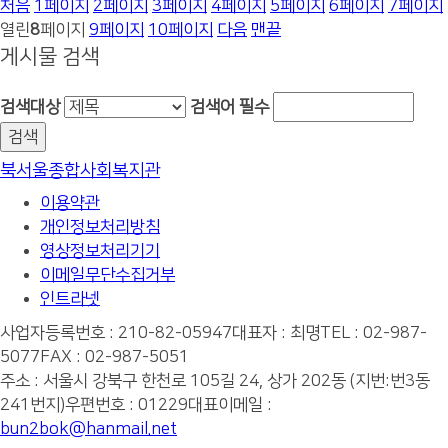
처음
1
페이지
2
페이지
3
페이지
4
페이지
5
페이지
6
페이지
7
페이지
열린
8
페이지
9
페이지
10
페이지
다음
맨끝
게시물 검색
검색대상
검색어
필수
북서울종합사회복지관
이용약관
개인정보처리방침
영상정보처리기기
이메일무단수집거부
인트라넷
사업자등록번호 : 210-82-05947
대표자 : 최명
TEL : 02-987-
5077
FAX : 02-987-5051
주소 : 서울시 강북구 한천로 105길 24, 상가 202동 (지번:번3동
241번지)
우편번호 : 01229
대표이메일 :
bun2bok@hanmail.net