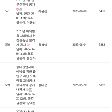
2025년 5월 업
무추진비 공개
571
이윤선
2025-06-09
5437
날짜: 2025-06-
09
조회: 5437
글쓴이:
이윤선
2025년 하계방
학 사회복지 현
장실습생 합격
570
자 공지
황정아
2025-06-04
5883
날짜: 2025-06-
04
조회: 5883
글쓴이:
황정아
중대산업재해
예방을 위한 출
입구 계단 노후
타일 교체공사
569
수의계약 공개
장대운
2025-05-20
5897
내역서
날짜: 2025-05-
20
조회: 5897
글쓴이:
장대운
2025년 4월 업