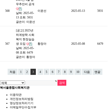
무추진비 공개
568
이윤선
2025-05-13
5931
날짜: 2025-05-
13
조회: 5931
글쓴이:
이윤선
[공고] 2025년
하계방학 사회
복지 현장실습
567
생 모집
황정아
2025-05-08
6479
날짜: 2025-05-
08
조회: 6479
글쓴이:
황정아
처음
1
2
3
4
5
6
7
8
9
10
다음
맨끝
북서울종합사회복지관
이용약관
개인정보처리방침
영상정보처리기기
이메일무단수집거부