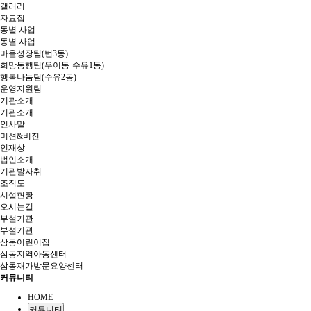
갤러리
자료집
동별 사업
동별 사업
마을성장팀(번3동)
희망동행팀(우이동·수유1동)
행복나눔팀(수유2동)
운영지원팀
기관소개
기관소개
인사말
미션&비전
인재상
법인소개
기관발자취
조직도
시설현황
오시는길
부설기관
부설기관
삼동어린이집
삼동지역아동센터
삼동재가방문요양센터
커뮤니티
HOME
커뮤니티