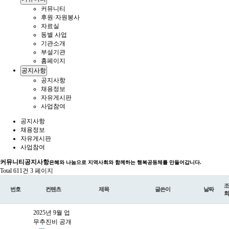
커뮤니티
후원·자원봉사
자료실
동별 사업
기관소개
부설기관
홈페이지
공지사항
공지사항
채용정보
자유게시판
사업참여
공지사항
채용정보
자유게시판
사업참여
커뮤니티
공지사항
은혜와 나눔으로 지역사회와 함께하는 행복공동체를 만들어갑니다.
Total 611건
3 페이지
조
번호
컨텐츠
제목
글쓴이
날짜
회
2025년 9월 업
무추진비 공개